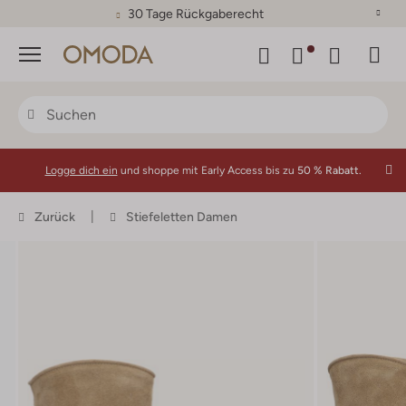
30 Tage Rückgaberecht
Menü
Logge dich ein
und shoppe mit Early Access bis zu
50 % Rabatt.
Zurück
Stiefeletten Damen