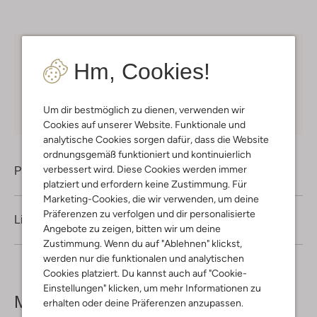
Kostenloser Versand
ab € 75 für Club-Omoda
Hm, Cookies!
Mitglieder in Deutschland
Kauf auf Rechnung
30 Tagen
Rückgaberecht
Um dir bestmöglich zu dienen, verwenden wir
Cookies auf unserer Website. Funktionale und
analytische Cookies sorgen dafür, dass die Website
ordnungsgemäß funktioniert und kontinuierlich
verbessert wird. Diese Cookies werden immer
Produktinformation
platziert und erfordern keine Zustimmung. Für
Marketing-Cookies, die wir verwenden, um deine
Präferenzen zu verfolgen und dir personalisierte
Lieferung & Rückgabe
Angebote zu zeigen, bitten wir um deine
Zustimmung. Wenn du auf "Ablehnen" klickst,
werden nur die funktionalen und analytischen
Cookies platziert. Du kannst auch auf "Cookie-
Einstellungen" klicken, um mehr Informationen zu
Mehr sehen
erhalten oder deine Präferenzen anzupassen.