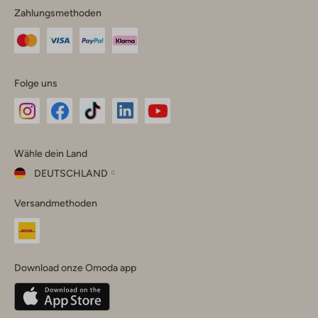
Zahlungsmethoden
Folge uns
Omoda
Omoda
Omoda
Omoda
Omoda
Wähle dein Land
Instagram
Facebook
TikTok
LinkedIn
YouTube
DEUTSCHLAND
Wähle
Versandmethoden
dein
Schließ
Land
Nederland
België
(Nederlands)
Download onze Omoda app
Belgique
(Français)
Deutschland