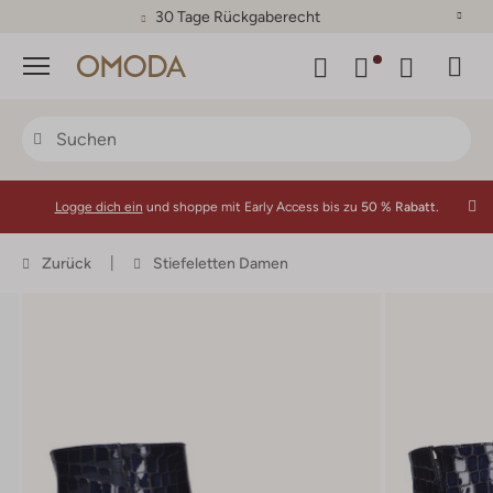
30 Tage Rückgaberecht
Menü
Logge dich ein
und shoppe mit Early Access bis zu
50 % Rabatt.
Zurück
Stiefeletten Damen