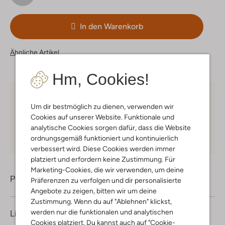
In den Warenkorb
Ähnliche Artikel
Hm, Cookies!
Kostenloser Versand
ab € 75 für Club-Omoda
Um dir bestmöglich zu dienen, verwenden wir
Mitglieder in Deutschland
Cookies auf unserer Website. Funktionale und
Kauf auf Rechnung
30 Tagen
Rückgaberecht
analytische Cookies sorgen dafür, dass die Website
ordnungsgemäß funktioniert und kontinuierlich
verbessert wird. Diese Cookies werden immer
platziert und erfordern keine Zustimmung. Für
Marketing-Cookies, die wir verwenden, um deine
Produktinformation
Präferenzen zu verfolgen und dir personalisierte
Angebote zu zeigen, bitten wir um deine
Zustimmung. Wenn du auf "Ablehnen" klickst,
werden nur die funktionalen und analytischen
Lieferung & Rückgabe
Cookies platziert. Du kannst auch auf "Cookie-