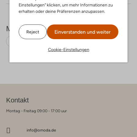
Einstellungen" klicken, um mehr Informationen zu
erhalten oder deine Präferenzen anzupassen.
Mehr sehen
Einverstanden und weiter
Reject
Stiefeletten
Gabor
Lackleder
Cookie-Einstellungen
Kontakt
Montag - Freitag 09:00 - 17:00 uur
info@omoda.de