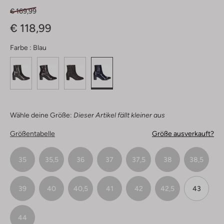
€ 169,99
€ 118,99
Farbe :
Blau
Wähle deine Größe:
Dieser Artikel fällt kleiner aus
Größentabelle
Größe ausverkauft?
35
35,5
36
37
37,5
38
38,5
39
40
40,5
41
42
42,5
43
44