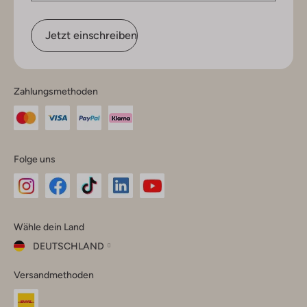
Jetzt einschreiben
Zahlungsmethoden
Folge uns
Omoda
Omoda
Omoda
Omoda
Omoda
Wähle dein Land
Instagram
Facebook
TikTok
LinkedIn
YouTube
DEUTSCHLAND
Wähle
Versandmethoden
dein
Schließ
Land