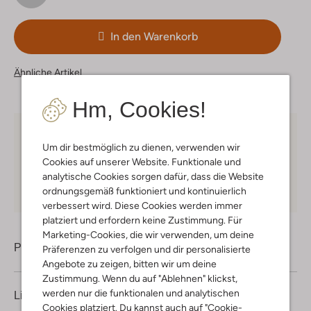
In den Warenkorb
Ähnliche Artikel
Hm, Cookies!
Kostenloser Versand
ab € 75 für Club-Omoda
Um dir bestmöglich zu dienen, verwenden wir
Mitglieder in Deutschland
Cookies auf unserer Website. Funktionale und
Kauf auf Rechnung
30 Tagen
Rückgaberecht
analytische Cookies sorgen dafür, dass die Website
ordnungsgemäß funktioniert und kontinuierlich
verbessert wird. Diese Cookies werden immer
platziert und erfordern keine Zustimmung. Für
Marketing-Cookies, die wir verwenden, um deine
Produktinformation
Präferenzen zu verfolgen und dir personalisierte
Angebote zu zeigen, bitten wir um deine
Zustimmung. Wenn du auf "Ablehnen" klickst,
werden nur die funktionalen und analytischen
Lieferung & Rückgabe
Cookies platziert. Du kannst auch auf "Cookie-