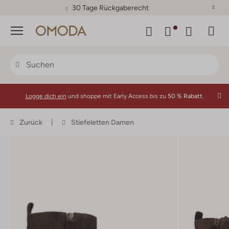
30 Tage Rückgaberecht
Menü
Logge dich ein
und shoppe mit Early Access bis zu
50 % Rabatt.
Zurück
Stiefeletten Damen