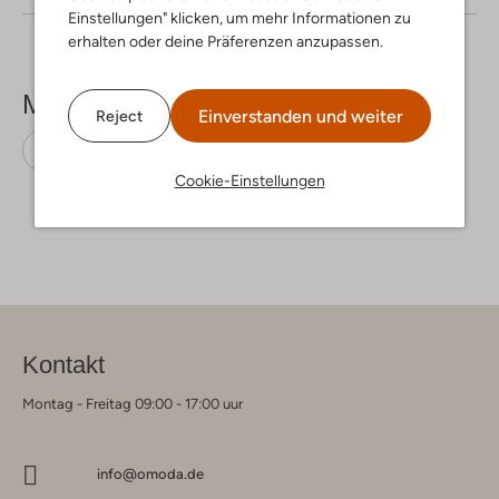
Einstellungen" klicken, um mehr Informationen zu
erhalten oder deine Präferenzen anzupassen.
Mehr sehen
Einverstanden und weiter
Reject
Stiefeletten
Gabor
Wildleder
Cookie-Einstellungen
Kontakt
Montag - Freitag 09:00 - 17:00 uur
info@omoda.de