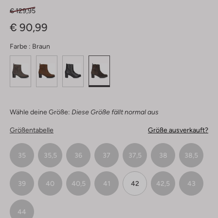
€ 129,95
€ 90,99
Farbe :
Braun
Wähle deine Größe:
Diese Größe fällt normal aus
Größentabelle
Größe ausverkauft?
35
35,5
36
37
37,5
38
38,5
39
40
40,5
41
42
42,5
43
44