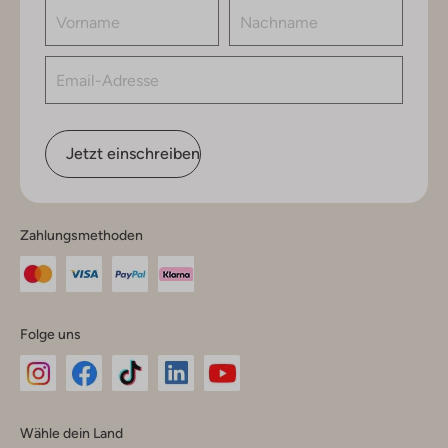
Jetzt einschreiben
Zahlungsmethoden
Folge uns
Omoda
Omoda
Omoda
Omoda
Omoda
Wähle dein Land
Instagram
Facebook
TikTok
LinkedIn
YouTube