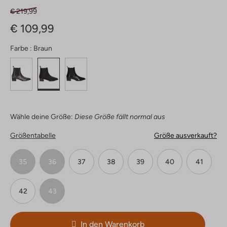
€ 219,99
€ 109,99
Farbe :
Braun
Wähle deine Größe:
Diese Größe fällt normal aus
Größentabelle
Größe ausverkauft?
35
36
37
38
39
40
41
42
43
In den Warenkorb