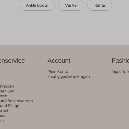
Ankle Boots
Via Vai
Raffia
nservice
Account
Fashi
Mein Konto
Tipps & T
Häufig gestellte Fragen
ethoden
hen und
eren
 und Beschwerden
 und Pflege
srecht
hutz
um