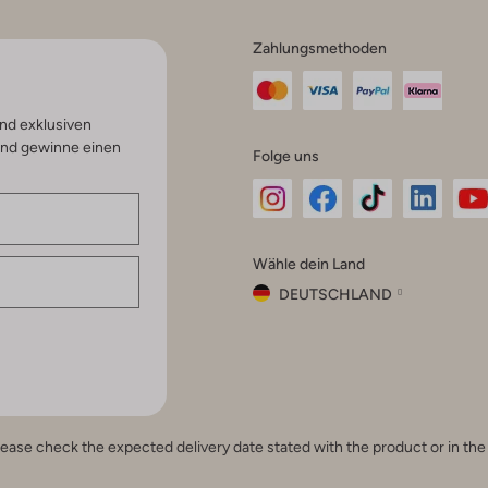
Zahlungsmethoden
nd exklusiven
und gewinne einen
Folge uns
Omoda
Omoda
Omoda
Omoda
Om
Wähle dein Land
Instagram
Facebook
TikTok
LinkedI
Yo
DEUTSCHLAND
Wähle
dein
Schließ
Land
Nederland
België
(Nederlands)
e, please check the expected delivery date stated with the product or in t
Belgique
(Français)