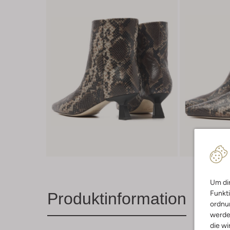
Um dir
Funkti
Produktinformation
ordnun
werde
die wi