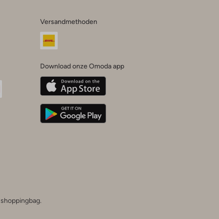
Versandmethoden
Download onze Omoda app
oda
n
uTube
he shoppingbag.