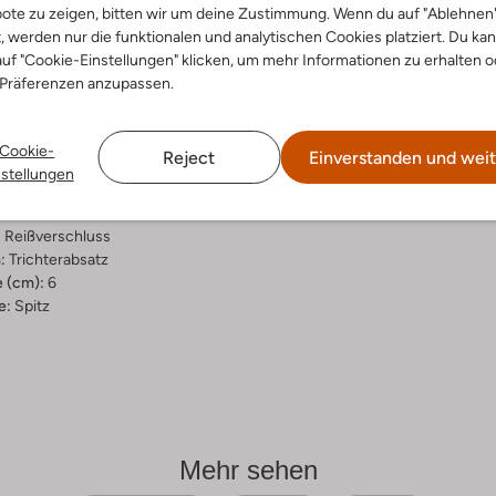
ote zu zeigen, bitten wir um deine Zustimmung. Wenn du auf "Ablehnen
ensetzung &
t, werden nur die funktionalen und analytischen Cookies platziert. Du ka
uf "Cookie-Einstellungen" klicken, um mehr Informationen zu erhalten o
rm
 Präferenzen anzupassen.
un
ngenmuster
Cookie-
Reject
Einverstanden und weit
ial:
Raffia
nstellungen
al:
Leder
hle:
Gummi
:
Reißverschluss
:
Trichterabsatz
 (cm):
6
e:
Spitz
Mehr sehen