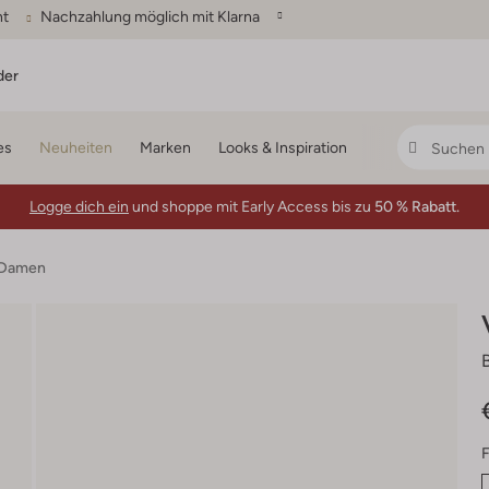
ht
Nachzahlung möglich mit Klarna
der
es
Neuheiten
Marken
Looks & Inspiration
Logge dich ein
und shoppe mit Early Access bis zu
50 % Rabatt.
n Damen
F