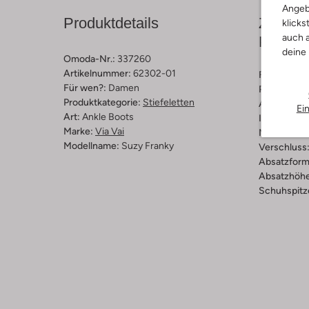
Angeb
Produktdetails
Zusamm
klicks
auch a
Passfo
deine
Omoda-Nr.:
337260
Artikelnummer:
62302-01
Farbe :
Bra
Für wen?:
Damen
Print:
Schla
Produktkategorie:
Stiefeletten
Außenmater
Ei
Art:
Ankle Boots
Innenmateri
Marke:
Via Vai
Material So
Modellname:
Suzy Franky
Verschluss
Absatzform
Absatzhöhe
Schuhspitz