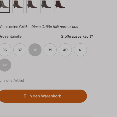
Wähle deine Größe:
Diese Größe fällt normal aus
Größentabelle
Größe ausverkauft?
36
37
38
39
40
41
42
hnliche Artikel
In den Warenkorb