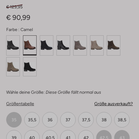
€ 129,95
€ 90,99
Farbe :
Camel
Wähle deine Größe:
Diese Größe fällt normal aus
Größentabelle
Größe ausverkauft?
35
35,5
36
37
37,5
38
38,5
39
40
40,5
41
42
42,5
43