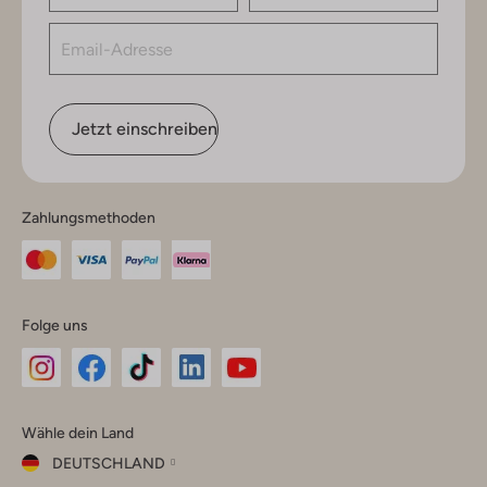
Jetzt einschreiben
Zahlungsmethoden
Folge uns
Omoda
Omoda
Omoda
Omoda
Omoda
Wähle dein Land
Instagram
Facebook
TikTok
LinkedIn
YouTube
DEUTSCHLAND