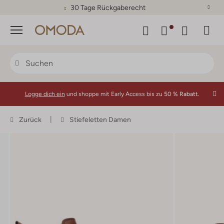
30 Tage Rückgaberecht
Menü
Logge dich ein
und shoppe mit Early Access bis zu
50 % Rabatt.
Zurück
Stiefeletten Damen