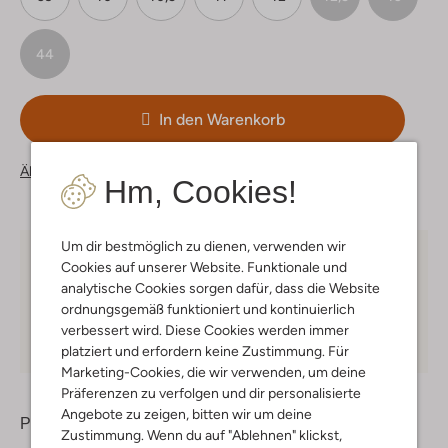
44
In den Warenkorb
Ähnliche Artikel
Hm, Cookies!
Um dir bestmöglich zu dienen, verwenden wir
Kostenloser Versand
ab € 75 für Club-Omoda
Cookies auf unserer Website. Funktionale und
Mitglieder in Deutschland
analytische Cookies sorgen dafür, dass die Website
ordnungsgemäß funktioniert und kontinuierlich
Kauf auf Rechnung
30 Tagen
Rückgaberecht
verbessert wird. Diese Cookies werden immer
platziert und erfordern keine Zustimmung. Für
Marketing-Cookies, die wir verwenden, um deine
Präferenzen zu verfolgen und dir personalisierte
Angebote zu zeigen, bitten wir um deine
Produktinformation
Zustimmung. Wenn du auf "Ablehnen" klickst,