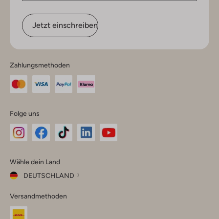
Jetzt einschreiben
Zahlungsmethoden
Folge uns
Omoda
Omoda
Omoda
Omoda
Omoda
Wähle dein Land
Instagram
Facebook
TikTok
LinkedIn
YouTube
DEUTSCHLAND
Wähle
Versandmethoden
dein
Schließ
Land