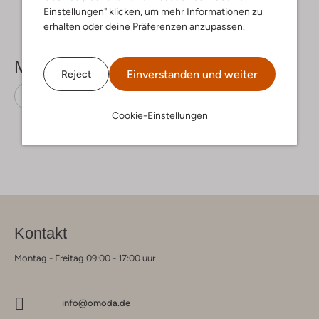
Einstellungen" klicken, um mehr Informationen zu
erhalten oder deine Präferenzen anzupassen.
Mehr sehen
Einverstanden und weiter
Reject
Stiefeletten
Gabor
Wildleder
Cookie-Einstellungen
Kontakt
Montag - Freitag 09:00 - 17:00 uur
info@omoda.de