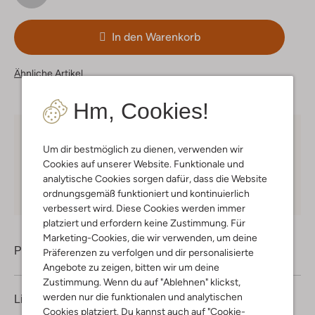
In den Warenkorb
Ähnliche Artikel
Hm, Cookies!
Kostenloser Versand
ab € 75 für Club-Omoda
Um dir bestmöglich zu dienen, verwenden wir
Mitglieder in Deutschland
Cookies auf unserer Website. Funktionale und
Kauf auf Rechnung
30 Tagen
Rückgaberecht
analytische Cookies sorgen dafür, dass die Website
ordnungsgemäß funktioniert und kontinuierlich
verbessert wird. Diese Cookies werden immer
platziert und erfordern keine Zustimmung. Für
Marketing-Cookies, die wir verwenden, um deine
Produktinformation
Präferenzen zu verfolgen und dir personalisierte
Angebote zu zeigen, bitten wir um deine
Zustimmung. Wenn du auf "Ablehnen" klickst,
werden nur die funktionalen und analytischen
Lieferung & Rückgabe
Cookies platziert. Du kannst auch auf "Cookie-