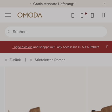
30 Tage Rückgaberecht
Menü
Logge dich ein
und shoppe mit Early Access bis zu
50 % Rabatt.
Zurück
Stiefeletten Damen