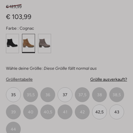
€ 129,99
€ 103,99
Farbe :
Cognac
Wähle deine Größe:
Diese Größe fällt normal aus
Größentabelle
Größe ausverkauft?
35
35,5
36
37
37,5
38
38,5
39
40
40,5
41
42
42,5
43
44