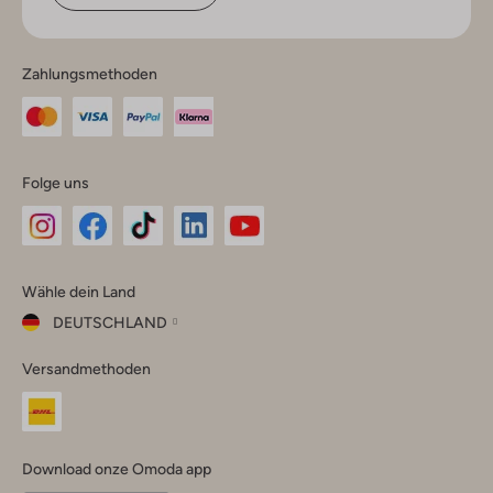
Zahlungsmethoden
Folge uns
Omoda
Omoda
Omoda
Omoda
Omoda
Wähle dein Land
Instagram
Facebook
TikTok
LinkedIn
YouTube
DEUTSCHLAND
Wähle
Versandmethoden
dein
Schließ
Land
Nederland
België
(Nederlands)
Download onze Omoda app
Belgique
(Français)