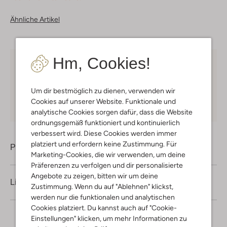
Ähnliche Artikel
Hm, Cookies!
Kostenloser Versand
ab € 75 für Club-Omoda
Mitglieder in Deutschland
Um dir bestmöglich zu dienen, verwenden wir
Kauf auf Rechnung
30 Tagen
Rückgaberecht
Cookies auf unserer Website. Funktionale und
analytische Cookies sorgen dafür, dass die Website
ordnungsgemäß funktioniert und kontinuierlich
verbessert wird. Diese Cookies werden immer
platziert und erfordern keine Zustimmung. Für
Produktinformation
Marketing-Cookies, die wir verwenden, um deine
Präferenzen zu verfolgen und dir personalisierte
Angebote zu zeigen, bitten wir um deine
Lieferung & Rückgabe
Zustimmung. Wenn du auf "Ablehnen" klickst,
werden nur die funktionalen und analytischen
Cookies platziert. Du kannst auch auf "Cookie-
Einstellungen" klicken, um mehr Informationen zu