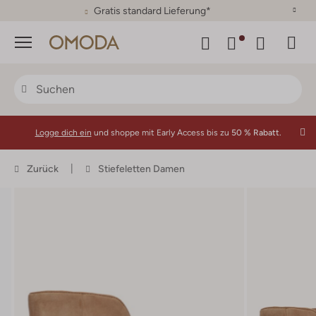
30 Tage Rückgaberecht
Menü
Logge dich ein
und shoppe mit Early Access bis zu
50 % Rabatt.
Zurück
Stiefeletten Damen