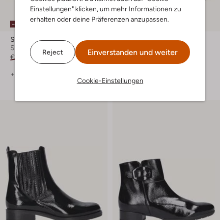
Einstellungen" klicken, um mehr Informationen zu
erhalten oder deine Präferenzen anzupassen.
-40%
-30%
Stefano Lauran
Hassia
Stiefeletten
Stiefeletten
Einverstanden und weiter
Reject
€ 199,99
€ 119,99
€ 219,99
€ 153,99
+ mehr farben
+ mehr farben
Cookie-Einstellungen