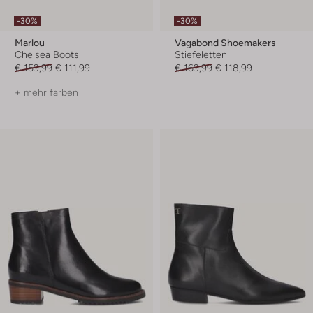
-30%
-30%
Marlou
Vagabond Shoemakers
Chelsea Boots
Stiefeletten
€ 159,99
€ 111,99
€ 169,99
€ 118,99
+ mehr farben