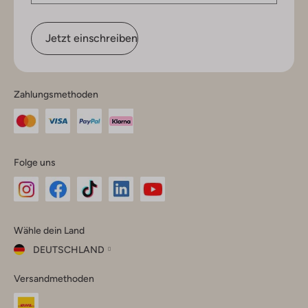
Jetzt einschreiben
Zahlungsmethoden
Folge uns
Omoda
Omoda
Omoda
Omoda
Omoda
Wähle dein Land
Instagram
Facebook
TikTok
LinkedIn
YouTube
DEUTSCHLAND
Wähle
Versandmethoden
dein
Schließ
Land