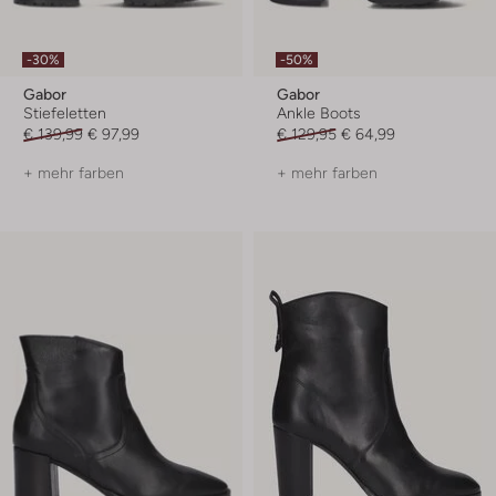
-30%
-50%
Gabor
Gabor
Stiefeletten
Ankle Boots
€ 139,99
€ 97,99
€ 129,95
€ 64,99
+ mehr farben
+ mehr farben