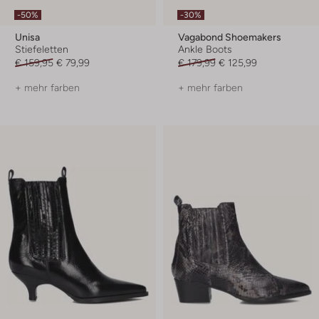
-50%
-30%
Unisa
Vagabond Shoemakers
Stiefeletten
Ankle Boots
€ 159,95
€ 79,99
€ 179,99
€ 125,99
+ mehr farben
+ mehr farben