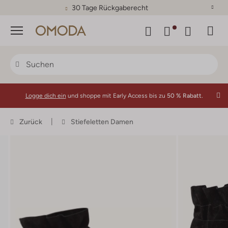
30 Tage Rückgaberecht
Menü
Logge dich ein
und shoppe mit Early Access bis zu
50 % Rabatt.
Zurück
Stiefeletten Damen