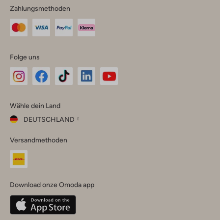
Zahlungsmethoden
Folge uns
Omoda
Omoda
Omoda
Omoda
Omoda
Wähle dein Land
Instagram
Facebook
TikTok
LinkedIn
YouTube
DEUTSCHLAND
Wähle
Versandmethoden
dein
Schließ
Land
Nederland
België
(Nederlands)
Download onze Omoda app
Belgique
(Français)
Deutschland