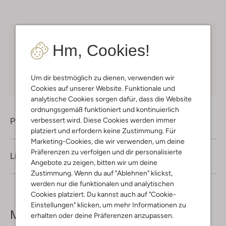
Kostenloser Versand
ab € 75 für Club-Omoda
Hm, Cookies!
Mitglieder in Deutschland
Kauf auf Rechnung
30 Tagen
Rückgaberecht
Um dir bestmöglich zu dienen, verwenden wir
Cookies auf unserer Website. Funktionale und
analytische Cookies sorgen dafür, dass die Website
ordnungsgemäß funktioniert und kontinuierlich
verbessert wird. Diese Cookies werden immer
Produktinformation
platziert und erfordern keine Zustimmung. Für
Marketing-Cookies, die wir verwenden, um deine
Präferenzen zu verfolgen und dir personalisierte
Lieferung & Rückgabe
Angebote zu zeigen, bitten wir um deine
Zustimmung. Wenn du auf "Ablehnen" klickst,
werden nur die funktionalen und analytischen
Cookies platziert. Du kannst auch auf "Cookie-
Einstellungen" klicken, um mehr Informationen zu
Mehr sehen
erhalten oder deine Präferenzen anzupassen.