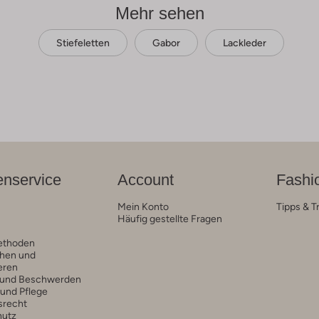
Mehr sehen
Stiefeletten
Gabor
Lackleder
nservice
Account
Fashi
Mein Konto
Tipps & T
Häufig gestellte Fragen
ethoden
hen und
eren
 und Beschwerden
 und Pflege
srecht
hutz