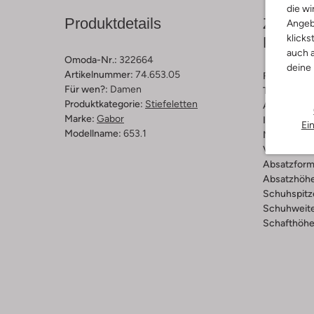
die wi
Produktdetails
Zusamm
Angeb
klicks
Passfo
auch a
Omoda-Nr.:
322664
deine
Artikelnummer:
74.653.05
Farbe :
Sch
Für wen?:
Damen
Trends:
Cla
Produktkategorie:
Stiefeletten
Außenmater
Marke:
Gabor
Innenmateri
Ei
Modellname:
653.1
Material So
Verschluss
Absatzform
Absatzhöhe
Schuhspitz
Schuhweite
Schafthöhe 