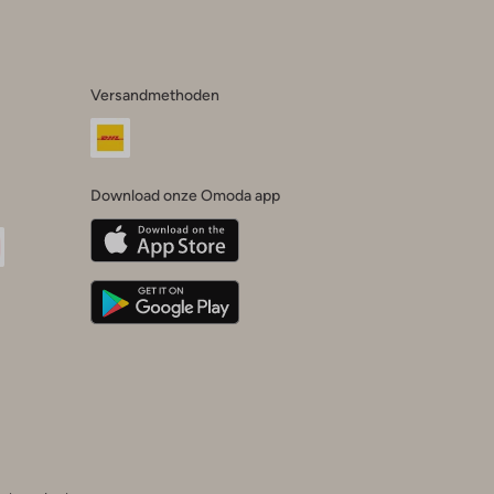
Versandmethoden
Download onze Omoda app
oda
n
uTube