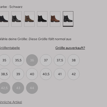
arbe :
Schwarz
Wähle deine Größe:
Diese Größe fällt normal aus
Größentabelle
Größe ausverkauft?
35
35,5
36
37
37,5
38
38,5
39
40
40,5
41
42
42,5
43
44
hnliche Artikel