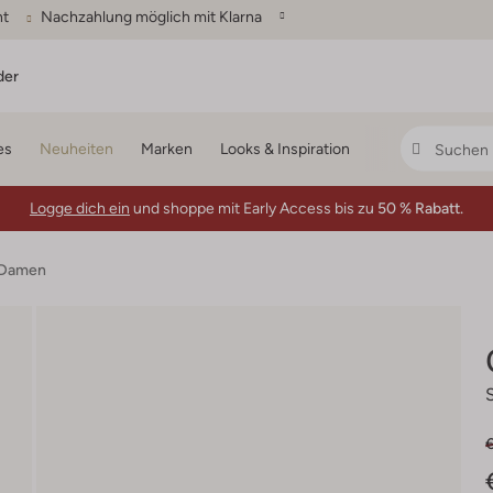
ht
Nachzahlung möglich mit Klarna
der
es
Neuheiten
Marken
Looks & Inspiration
Logge dich ein
und shoppe mit Early Access bis zu
50 % Rabatt.
n Damen