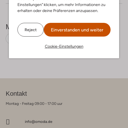
Einstellungen" klicken, um mehr Informationen zu
erhalten oder deine Präferenzen anzupassen.
Mehr sehen
Einverstanden und weiter
Reject
Stiefeletten
Gabor
Leder
Cookie-Einstellungen
Kontakt
Montag - Freitag 09:00 - 17:00 uur
info@omoda.de