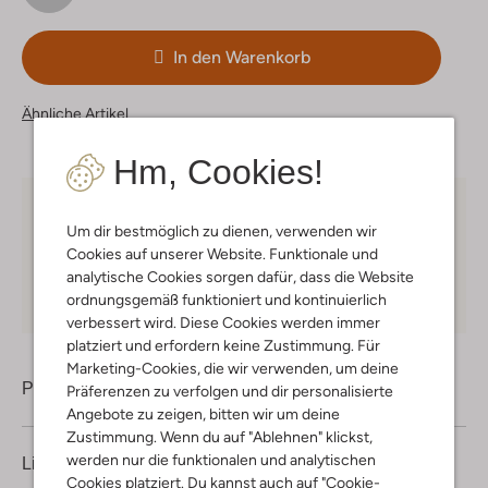
In den Warenkorb
Ähnliche Artikel
Hm, Cookies!
Kostenloser Versand
ab € 75 für Club-Omoda
Um dir bestmöglich zu dienen, verwenden wir
Mitglieder in Deutschland
Cookies auf unserer Website. Funktionale und
Kauf auf Rechnung
30 Tagen
Rückgaberecht
analytische Cookies sorgen dafür, dass die Website
ordnungsgemäß funktioniert und kontinuierlich
verbessert wird. Diese Cookies werden immer
platziert und erfordern keine Zustimmung. Für
Marketing-Cookies, die wir verwenden, um deine
Produktinformation
Präferenzen zu verfolgen und dir personalisierte
Angebote zu zeigen, bitten wir um deine
Zustimmung. Wenn du auf "Ablehnen" klickst,
werden nur die funktionalen und analytischen
Lieferung & Rückgabe
Cookies platziert. Du kannst auch auf "Cookie-