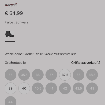
€ 129,95
€ 64,99
Farbe :
Schwarz
Wähle deine Größe:
Diese Größe fällt normal aus
Größentabelle
Größe ausverkauft?
35
35,5
36
37
37,5
38
38,5
39
40
40,5
41
42
42,5
43
44