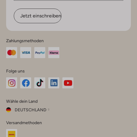
Jetzt einschreiben
Zahlungsmethoden
Folge uns
Omoda
Omoda
Omoda
Omoda
Omoda
Wähle dein Land
Instagram
Facebook
TikTok
LinkedIn
YouTube
DEUTSCHLAND
Wähle
Versandmethoden
dein
Schließ
Land