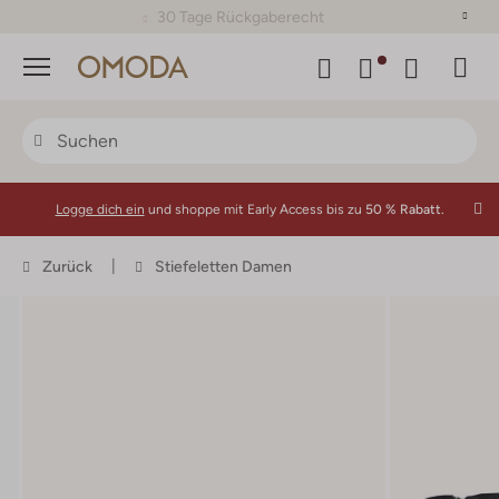
30 Tage Rückgaberecht
Menü
Logge dich ein
und shoppe mit Early Access bis zu
50 % Rabatt.
Zurück
Stiefeletten Damen