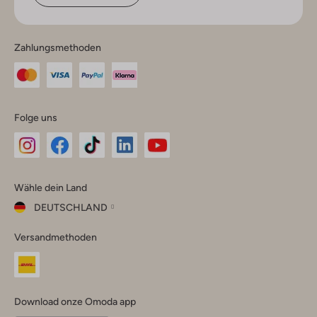
Zahlungsmethoden
Folge uns
Omoda
Omoda
Omoda
Omoda
Omoda
Wähle dein Land
Instagram
Facebook
TikTok
LinkedIn
YouTube
DEUTSCHLAND
Wähle
Versandmethoden
dein
Schließ
Land
Nederland
België
(Nederlands)
Download onze Omoda app
Belgique
(Français)