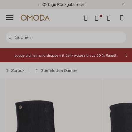
30 Tage Rückgaberecht
Menü
Logge dich ein
und shoppe mit Early Access bis zu
50 % Rabatt.
Zurück
Stiefeletten Damen