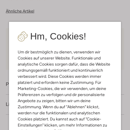
Ähnliche Artikel
Hm, Cookies!
Kostenloser Versand
ab € 75 für Club-Omoda
Mitglieder in Deutschland
Um dir bestmöglich zu dienen, verwenden wir
Kauf auf Rechnung
30 Tagen
Rückgaberecht
Cookies auf unserer Website. Funktionale und
analytische Cookies sorgen dafür, dass die Website
ordnungsgemäß funktioniert und kontinuierlich
verbessert wird. Diese Cookies werden immer
platziert und erfordern keine Zustimmung. Für
Produktinformation
Marketing-Cookies, die wir verwenden, um deine
Präferenzen zu verfolgen und dir personalisierte
Angebote zu zeigen, bitten wir um deine
Lieferung & Rückgabe
Zustimmung. Wenn du auf "Ablehnen" klickst,
werden nur die funktionalen und analytischen
Cookies platziert. Du kannst auch auf "Cookie-
Einstellungen" klicken, um mehr Informationen zu