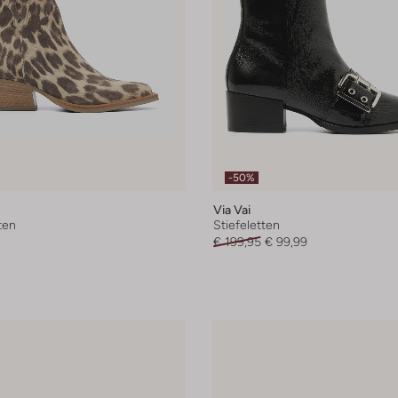
-50%
Via Vai
ten
Stiefeletten
€ 199,95
€ 99,99