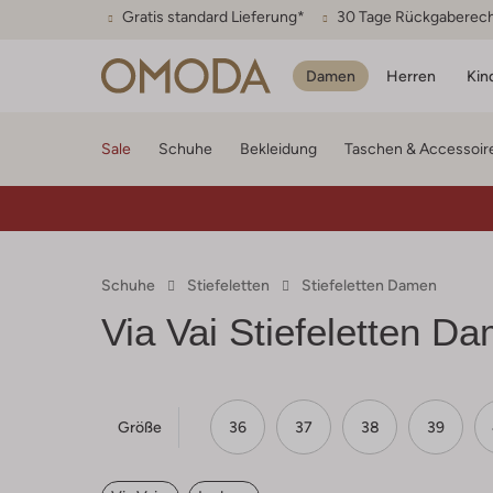
Gratis standard Lieferung*
30 Tage Rückgaberec
Damen
Herren
Kin
Sale
Schuhe
Bekleidung
Taschen & Accessoir
Schuhe
Stiefeletten
Stiefeletten Damen
Via Vai
Stiefeletten D
Größe
36
37
38
39