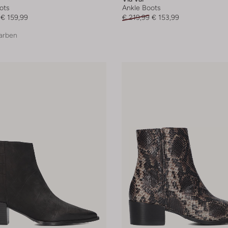
ots
Ankle Boots
€ 159,99
€ 219,99
€ 153,99
arben