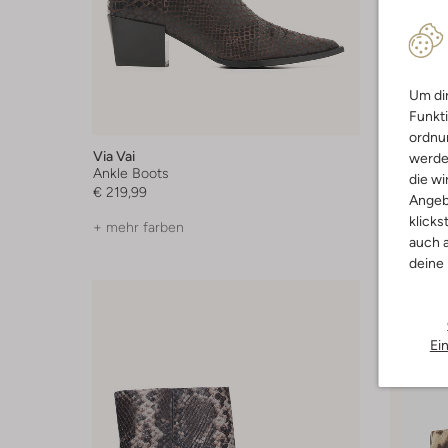
Um dir
Funkti
-30%
ordnun
Via Vai
Via Vai
werde
Ankle Boots
Stiefelet
die wi
€ 219,99
€ 199,99
Angeb
klicks
+ mehr farben
auch a
deine
Ei