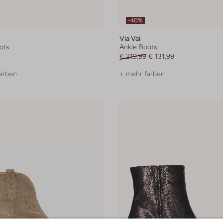
-40%
Via Vai
ots
Ankle Boots
€ 219,99
€ 131,99
arben
+ mehr farben