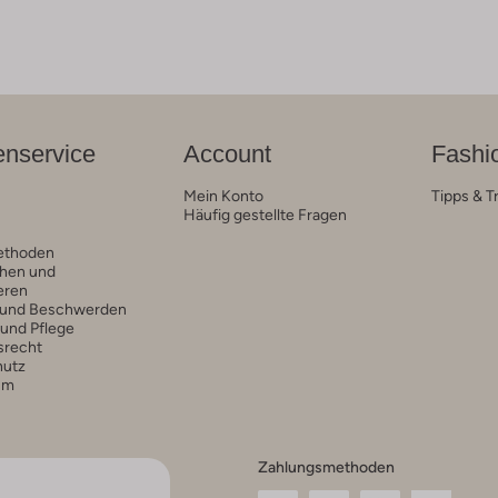
nservice
Account
Fashi
Mein Konto
Tipps & T
Häufig gestellte Fragen
ethoden
hen und
eren
 und Beschwerden
 und Pflege
srecht
hutz
um
Zahlungsmethoden