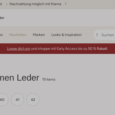
ht
Nachzahlung möglich mit Klarna
der
es
Neuheiten
Marken
Looks & Inspiration
Logge dich ein
und shoppe mit Early Access bis zu
50 % Rabatt.
amen Leder
19 items
40
41
42