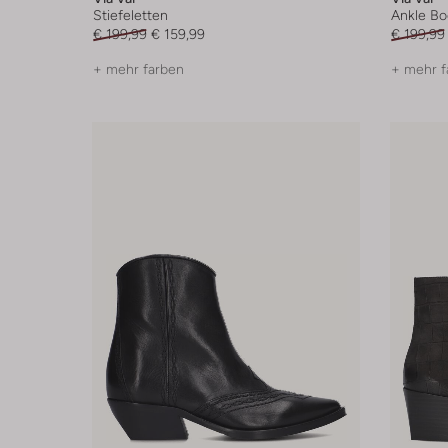
Stiefeletten
Ankle Bo
€ 199,99
€ 159,99
€ 199,99
+ mehr farben
+ mehr f