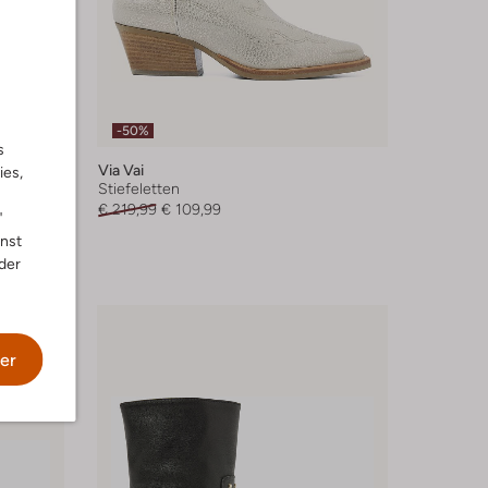
-50%
s
Via Vai
ies,
Stiefeletten
€ 219,99
€ 109,99
"
nnst
der
er