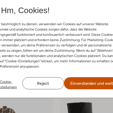
Hm, Cookies!
 bestmöglich zu dienen, verwenden wir Cookies auf unserer Website.
onale und analytische Cookies sorgen dafür, dass die Website
-30%
gsgemäß funktioniert und kontinuierlich verbessert wird. Diese Cookie
Via Vai
n immer platziert und erfordern keine Zustimmung. Für Marketing-Cook
ten
Ankle Boots
r verwenden, um deine Präferenzen zu verfolgen und dir personalisierte
€ 139,99
€ 189,99
€ 132,99
ote zu zeigen, bitten wir um deine Zustimmung. Wenn du auf "Ablehnen
t, werden nur die funktionalen und analytischen Cookies platziert. Du ka
+ mehr farben
uf "Cookie-Einstellungen" klicken, um mehr Informationen zu erhalten o
 Präferenzen anzupassen.
Cookie-
Reject
Einverstanden und weit
nstellungen