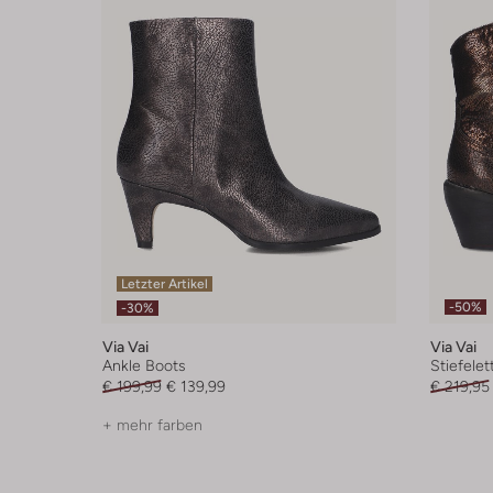
Letzter Artikel
-50%
-30%
Via Vai
Via Vai
Ankle Boots
Stiefelet
€ 199,99
€ 139,99
€ 219,95
+ mehr farben