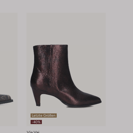
Letzte Größen
-40%
Via Vai