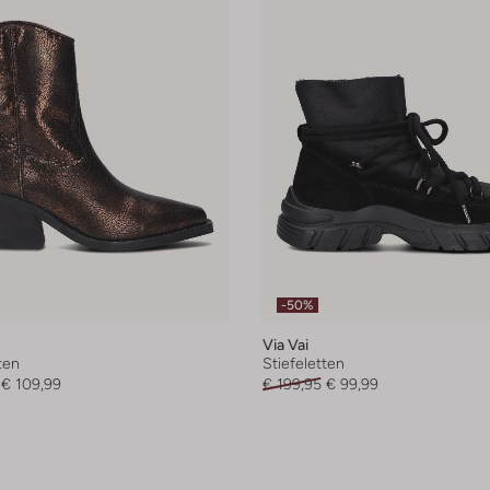
-50%
Via Vai
ten
Stiefeletten
€ 109,99
€ 199,95
€ 99,99