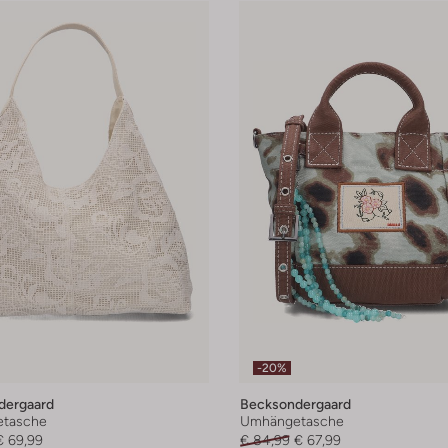
-20%
dergaard
Becksondergaard
tasche
Umhängetasche
€ 69,99
€ 84,99
€ 67,99