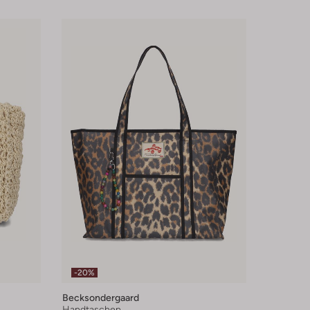
-20%
Becksondergaard
Handtaschen