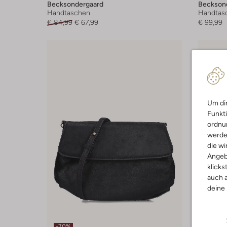
Becksondergaard
Beckson
Handtaschen
Handtas
€ 84,99
€ 67,99
€ 99,99
Um dir
Funkti
ordnun
werde
die wi
Angeb
klicks
auch a
deine
-70%
-30%