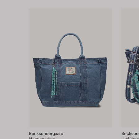
Becksondergaard
Beckson
Handtaschen
Umhänge