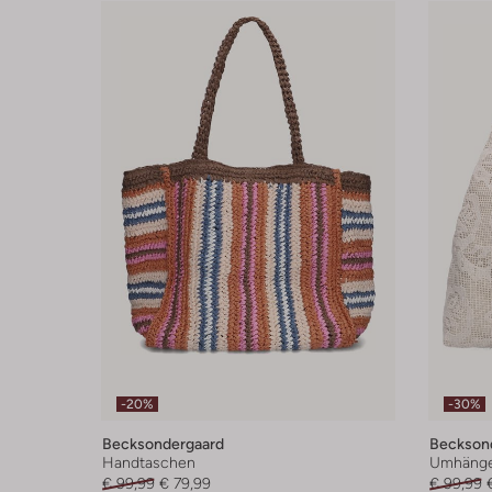
-20%
-30%
Becksondergaard
Beckson
Handtaschen
Umhänge
€ 99,99
€ 79,99
€ 99,99