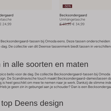
-50%
dergaard
Becksondergaard
tasche
Umhängetasche
€ 24,99
€ 69,99
€ 34,99
ie Becksondergaard-tassen bij Omoda eens. Deze tassen onderscheiden z
de dag. De collectie van dit Deense tassenmerk biedt tassen in verschill
in alle soorten en maten
d pico bello voor de dag. De collectie Becksondergaard-tassen bij Omoda 
sign. De Scandinavische touch maakt Becksondergaard-damestassen dan o
s
is heel geschikt om mee te nemen naar je werk. Dankzij de slimme indelin
top. Heb je geen zin in gebungel aan je schouder? Dan is een Becksonder
 top Deens design