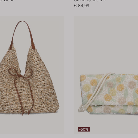
€ 84,99
-50%