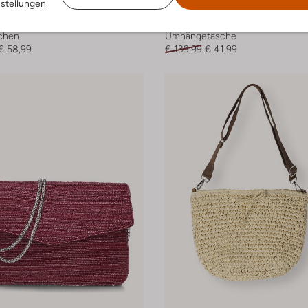
nstellungen
dergaard
Becksondergaard
chen
Umhängetasche
€ 58,99
€ 139,99
€ 41,99