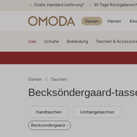
Gratis standard Lieferung*
30 Tage Rückgaberec
Damen
Herren
Kin
Sale
Schuhe
Bekleidung
Taschen & Accessoir
Damen
Taschen
Becksöndergaard-tass
Handtaschen
Umhängetaschen
Becksondergaard