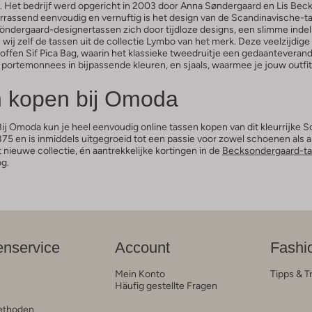
Het bedrijf werd opgericht in 2003 door Anna Søndergaard en Lis Bec
rrassend eenvoudig en vernuftig is het design van de Scandinavische-ta
rgaard-designertassen zich door tijdloze designs, een slimme indeling 
ij zelf de tassen uit de collectie Lymbo van het merk. Deze veelzijdige 
e stoffen Sif Pica Bag, waarin het klassieke tweedruitje een gedaanteve
 portemonnees in bijpassende kleuren, en sjaals, waarmee je jouw outfi
 kopen bij Omoda
 Omoda kun je heel eenvoudig online tassen kopen van dit kleurrijke S
 en is inmiddels uitgegroeid tot een passie voor zowel schoenen als an
 nieuwe collectie, én aantrekkelijke kortingen in de
Becksondergaard-ta
og.
nservice
Account
Fashi
Mein Konto
Tipps & T
Häufig gestellte Fragen
ethoden