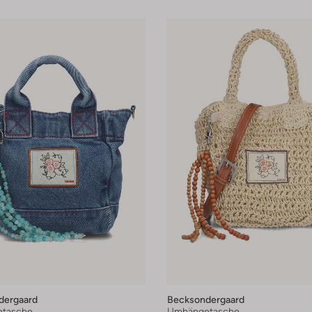
dergaard
Becksondergaard
tasche
Umhängetasche