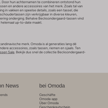
k. Door hun achternamen te combineren ontstond hun
ssen en andere accessoires van het merk. Zoals tal van
in vakken en speelse details, zoals een tassel, die
schoudertassen zijn verkrijgbaar in diverse kleuren,
randering onderging. Behalve Becksondergaard-tassen vind
t helemaal up-to-date maakt.
candinavische merk. Omoda is al generaties lang dé
dere accessoires, zoals tassen, riemen en sjaals. Ten
ssen Sale
. Bekijk dus snel de collectie Becksondergaard-
on News
bei Omoda
rends
Geschäfte
Omoda-app
Über Omoda
Geschenkgutschein