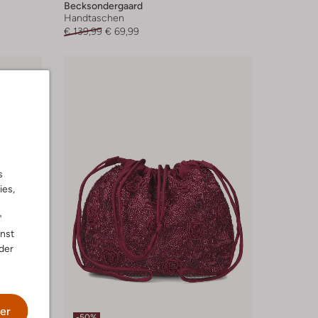
Becksondergaard
Handtaschen
€ 139,99
€ 69,99
s
ies,
"
nnst
der
er
-50%