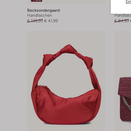
Ei
Becksondergaard
Beckson
Handtaschen
Handtas
€ 139,99
€ 41,99
€ 84,99