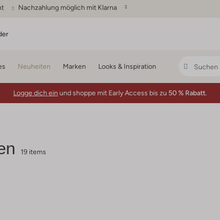
ht
Nachzahlung möglich mit Klarna
der
es
Neuheiten
Marken
Looks & Inspiration
Logge dich ein
und shoppe mit Early Access bis zu
50 % Rabatt.
en
19 items