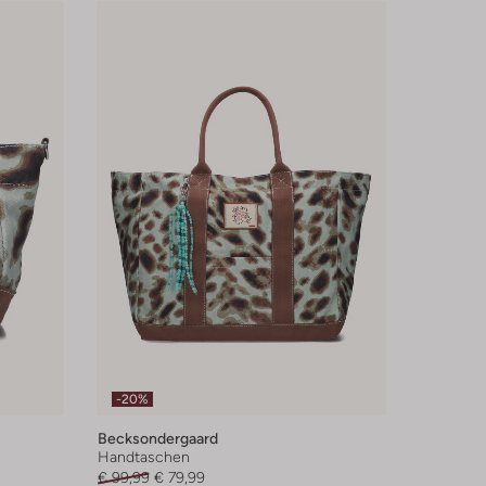
-20%
Becksondergaard
Handtaschen
€ 99,99
€ 79,99