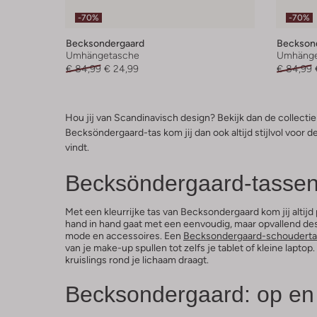
-70%
-70%
Becksondergaard
Beckson
Umhängetasche
Umhänge
€ 84,99
€ 24,99
€ 84,99
Hou jij van Scandinavisch design? Bekijk dan de collect
Becksöndergaard-tas kom jij dan ook altijd stijlvol voor 
vindt.
Becksöndergaard-tassen 
Met een kleurrijke tas van Becksondergaard kom jij altij
hand in hand gaat met een eenvoudig, maar opvallend de
mode en accessoires. Een
Becksondergaard-schouderta
van je make-up spullen tot zelfs je tablet of kleine lap
kruislings rond je lichaam draagt.
Becksondergaard: op en