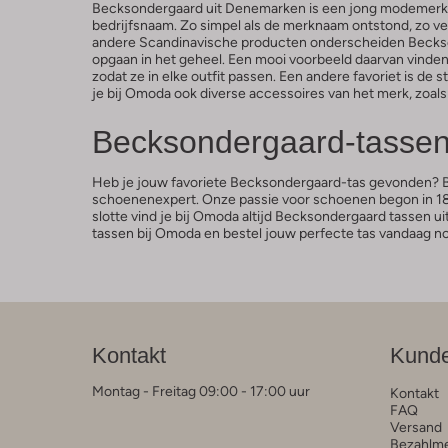
Becksondergaard uit Denemarken is een jong modemerk. 
bedrijfsnaam. Zo simpel als de merknaam ontstond, zo ve
andere Scandinavische producten onderscheiden Becksönde
opgaan in het geheel. Een mooi voorbeeld daarvan vinden w
zodat ze in elke outfit passen. Een andere favoriet is d
je bij Omoda ook diverse accessoires van het merk, zoals
Becksondergaard-tassen
Heb je jouw favoriete Becksondergaard-tas gevonden? Bij
schoenenexpert. Onze passie voor schoenen begon in 1875
slotte vind je bij Omoda altijd Becksondergaard tassen uit
tassen bij Omoda en bestel jouw perfecte tas vandaag n
Kontakt
Kunde
Montag - Freitag 09:00 - 17:00 uur
Kontakt
FAQ
Versand
Bezahlm