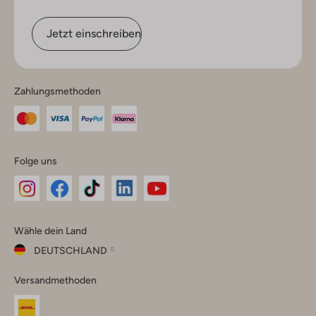
Jetzt einschreiben
Zahlungsmethoden
Folge uns
Omoda
Omoda
Omoda
Omoda
Omoda
Wähle dein Land
Instagram
Facebook
TikTok
LinkedIn
YouTube
DEUTSCHLAND
Wähle
Versandmethoden
dein
Schließ
Land
Nederland