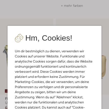
+ mehr farben
Hm, Cookies!
Um dir bestmöglich zu dienen, verwenden wir
Cookies auf unserer Website. Funktionale und
analytische Cookies sorgen dafür, dass die Website
ordnungsgemäß funktioniert und kontinuierlich
verbessert wird. Diese Cookies werden immer
platziert und erfordern keine Zustimmung. Für
Marketing-Cookies, die wir verwenden, um deine
Präferenzen zu verfolgen und dir personalisierte
-30%
-30%
Angebote zu zeigen, bitten wir um deine
Zustimmung. Wenn du auf "Ablehnen" klickst,
Floris Van Bommel
Unisa
werden nur die funktionalen und analytischen
Umhängetasche
Umhängetasche
€ 219,99
€ 153,99
€ 104,99
€ 72,99
Cookies platziert. Du kannst auch auf "Cookie-