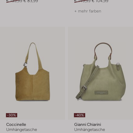
€ 139,99
€ 83,99
€ 149,99
€ 104,99
+ mehr farben
-30%
-40%
Coccinelle
Gianni Chiarini
Umhängetasche
Umhängetasche