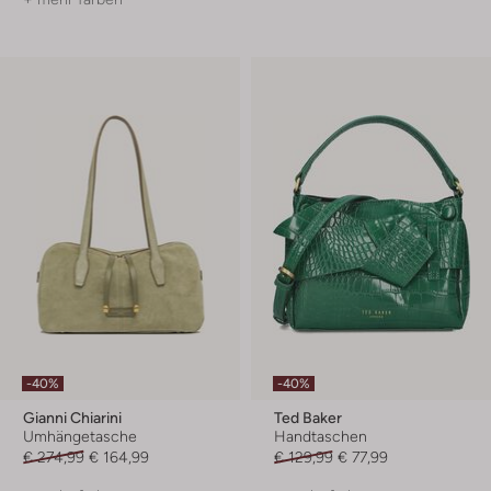
-40%
-40%
Gianni Chiarini
Ted Baker
Umhängetasche
Handtaschen
€ 274,99
€ 164,99
€ 129,99
€ 77,99