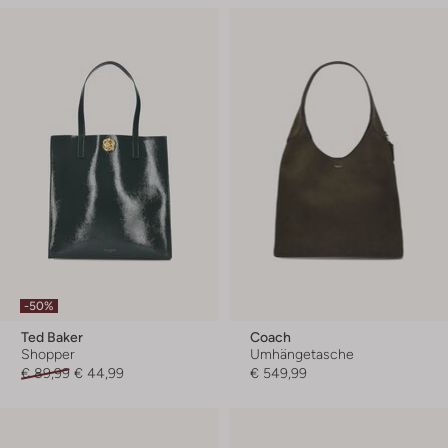
-50%
Ted Baker
Coach
Shopper
Umhängetasche
€ 89,99
€ 44,99
€ 549,99