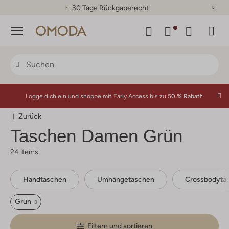
30 Tage Rückgaberecht
Menü
Logge dich ein
und shoppe mit Early Access bis zu
50 % Rabatt.
Zurück
Taschen Damen Grün
24 items
Handtaschen
Umhängetaschen
Crossbodyta
Grün
Filtern und sortieren