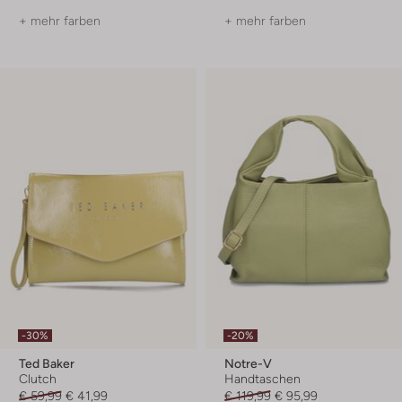
+ mehr farben
+ mehr farben
-30%
-20%
Ted Baker
Notre-V
Clutch
Handtaschen
€ 59,99
€ 41,99
€ 119,99
€ 95,99