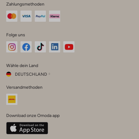
Zahlungsmethoden
Folge uns
Omoda
Omoda
Omoda
Omoda
Omoda
Wähle dein Land
Instagram
Facebook
TikTok
LinkedIn
YouTube
DEUTSCHLAND
Wähle
Versandmethoden
dein
Schließ
Land
Nederland
België
(Nederlands)
Download onze Omoda app
Belgique
(Français)
Deutschland