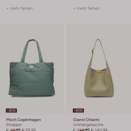
+ mehr farben
+ mehr farben
-40%
-40%
Msch Copenhagen
Gianni Chiarini
Shopper
Umhängetasche
€ 49,99
€ 29,99
€ 234,99
€ 140,99