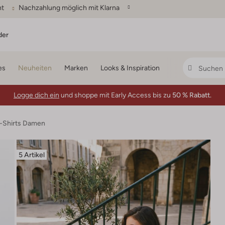
ht
Nachzahlung möglich mit Klarna
der
es
Neuheiten
Marken
Looks & Inspiration
Logge dich ein
und shoppe mit Early Access bis zu
50 % Rabatt.
T-Shirts Damen
5 Artikel