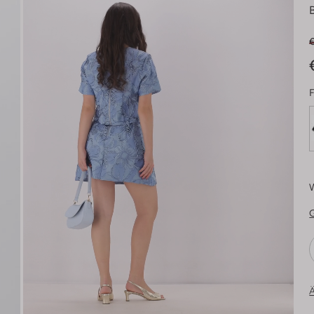
€
F
Ä