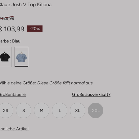
Blaue Josh V Top Kiliana
 129,99
€ 103,99
-20%
arbe :
Blau
Wähle deine Größe:
Diese Größe fällt normal aus
Größentabelle
Größe ausverkauft?
XS
S
M
L
XL
XXL
hnliche Artikel