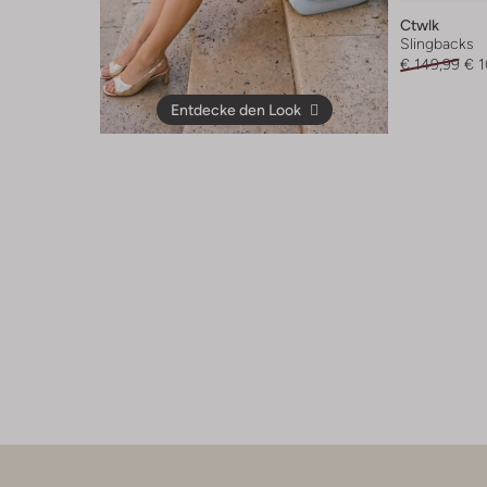
Ctwlk
Slingbacks
€ 149,99
€ 
Entdecke den Look