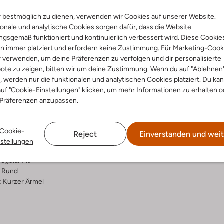
 bestmöglich zu dienen, verwenden wir Cookies auf unserer Website.
Lieferung & Rückgabe
onale und analytische Cookies sorgen dafür, dass die Website
gsgemäß funktioniert und kontinuierlich verbessert wird. Diese Cookie
n immer platziert und erfordern keine Zustimmung. Für Marketing-Cook
r verwenden, um deine Präferenzen zu verfolgen und dir personalisierte
ensetzung &
Waschanleitung
ote zu zeigen, bitten wir um deine Zustimmung. Wenn du auf "Ablehnen
t, werden nur die funktionalen und analytischen Cookies platziert. Du ka
rm
uf "Cookie-Einstellungen" klicken, um mehr Informationen zu erhalten o
bei 30 Grad normal Schon
 Präferenzen anzupassen.
Max. 110 °C
umen
Nicht in den Trockner
ty, Wedding, Co-Ord Sets
Cookie-
Reject
Einverstanden und weit
ercentages:
Nicht chemisch Reinigen
nstellungen
ter, 17 % Gemetalliseerde Vezels
Nicht Bleichen
egular Fit
Rund
:
Kurzer Ärmel
z