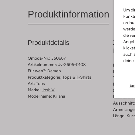
Um dir
Produktinformation
Funkti
ordnun
werde
die wi
Produktdetails
Zusamm
Angeb
klicks
Passfo
auch a
Omoda-Nr.:
350667
deine
Artikelnummer:
Jv-2605-0108
Farbe :
Blau
Für wen?:
Damen
Muster:
Bl
Produktkategorie:
Tops & T-Shirts
Trends:
Par
Art:
Tops
Materiaalp
Ei
Marke:
Josh V
83 % Polies
Modellname:
Kiliana
Passform:
R
Ausschnitt:
Ärmellänge
Länge:
Kur