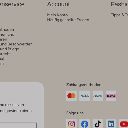
nservice
Account
Fashi
Mein Konto
Tipps & T
Häufig gestellte Fragen
ethoden
hen und
eren
 und Beschwerden
 und Pflege
srecht
hutz
um
Zahlungsmethoden
nd exklusiven
und gewinne einen
Folge uns