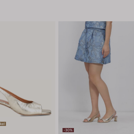
ikel
-30%