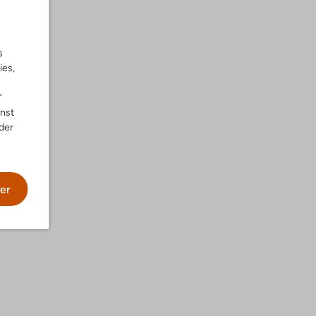
s
ies,
"
nnst
der
wäsche
er