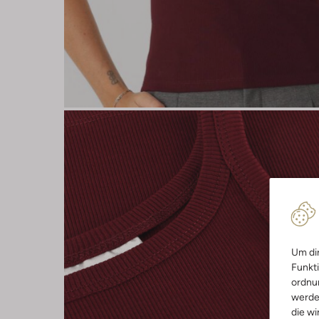
Um dir
Funkti
ordnun
werde
die wi