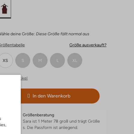
Wähle deine Größe:
Diese Größe fällt normal aus
Größentabelle
Größe ausverkauft?
XS
S
M
L
XL
hnliche Artikel
In den Warenkorb
Größenberatung
s
Sara ist 1 Meter 78 groß und trägt Größe
ies,
s.
Die Passform ist
anliegend
.