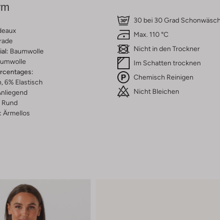
rm
30 bei 30 Grad Schonwäsc
deaux
Max. 110 °C
rade
Nicht in den Trockner
al:
Baumwolle
umwolle
Im Schatten trocknen
ercentages:
Chemisch Reinigen
 6% Elastisch
Nicht Bleichen
nliegend
Rund
:
Ärmellos