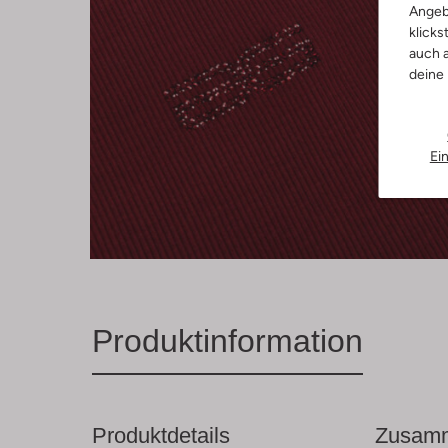
Angeb
klicks
auch a
deine
Ei
Produktinformation
Produktdetails
Zusamm