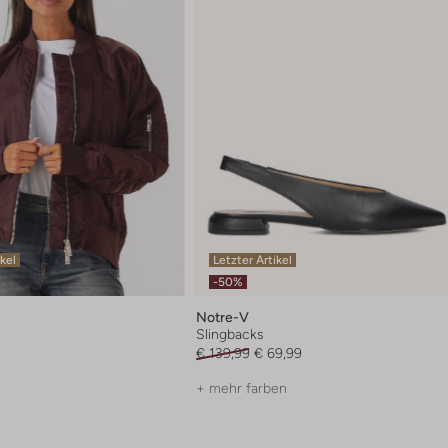
ikel
Letzter Artikel
-50%
Notre-V
Slingbacks
€ 139,99
€ 69,99
+ mehr farben