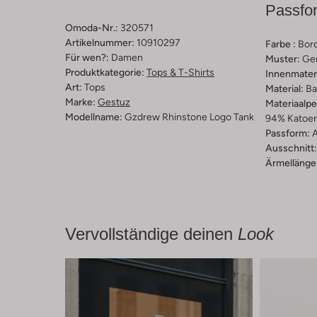
Passfo
Omoda-Nr.:
320571
Artikelnummer:
10910297
Farbe :
Bor
Für wen?:
Damen
Muster:
Ge
Produktkategorie:
Tops & T-Shirts
Innenmateri
Art:
Tops
Material:
Ba
Marke:
Gestuz
Materiaalp
Modellname:
Gzdrew Rhinstone Logo Tank
94% Katoen,
Passform:
A
Ausschnitt:
Ärmellänge
Vervollständige deinen
Look