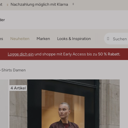
ht
Nachzahlung möglich mit Klarna
der
es
Neuheiten
Marken
Looks & Inspiration
Logge dich ein
und shoppe mit Early Access bis zu
50 % Rabatt.
T-Shirts Damen
4 Artikel