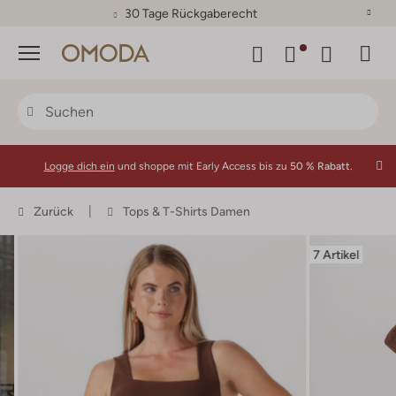
30 Tage Rückgaberecht
Menü
Logge dich ein
und shoppe mit Early Access bis zu
50 % Rabatt.
Zurück
Tops & T-Shirts Damen
7 Artikel