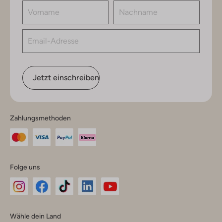
Jetzt einschreiben
Zahlungsmethoden
Folge uns
Omoda
Omoda
Omoda
Omoda
Omoda
Wähle dein Land
Instagram
Facebook
TikTok
LinkedIn
YouTube