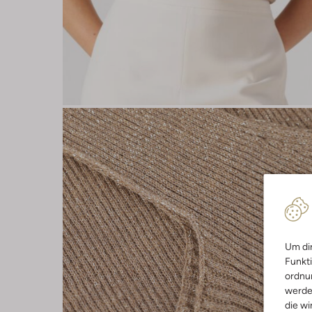
Um dir
Funkti
ordnun
werde
die wi