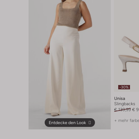
-30%
Unisa
Slingbacks
€ 139,99
€ 9
+ mehr farb
Entdecke den Look