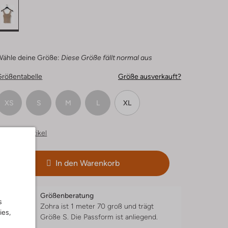
Wähle deine Größe:
Diese Größe fällt normal aus
Größentabelle
Größe ausverkauft?
XS
S
M
L
XL
hnliche Artikel
In den Warenkorb
Größenberatung
s
Zohra ist 1 meter 70 groß und trägt
ies,
Größe S.
Die Passform ist
anliegend
.