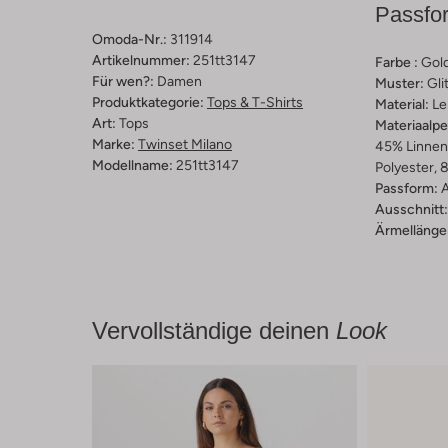
Passfo
Omoda-Nr.:
311914
Artikelnummer:
251tt3147
Farbe :
Gol
Für wen?:
Damen
Muster:
Gli
Produktkategorie:
Tops & T-Shirts
Material:
Le
Art:
Tops
Materiaalp
Marke:
Twinset Milano
45% Linnen,
Modellname:
251tt3147
Polyester, 
Passform:
A
Ausschnitt:
Ärmellänge
Vervollständige deinen
Look