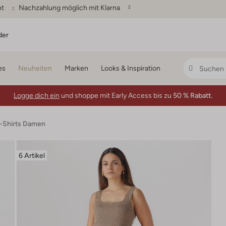
ht
Nachzahlung möglich mit Klarna
der
es
Neuheiten
Marken
Looks & Inspiration
Logge dich ein
und shoppe mit Early Access bis zu
50 % Rabatt.
T-Shirts Damen
6 Artikel