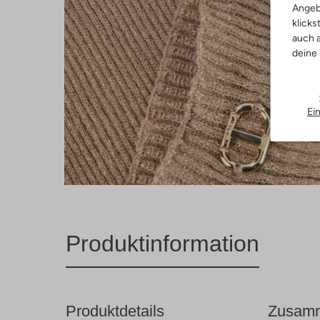
Angeb
klicks
auch a
deine
Ei
Produktinformation
Produktdetails
Zusamm