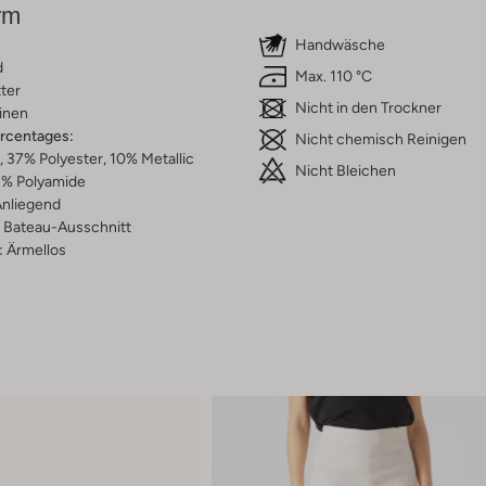
rm
Handwäsche
d
Max. 110 °C
tter
Nicht in den Trockner
inen
ercentages:
Nicht chemisch Reinigen
 37% Polyester, 10% Metallic
Nicht Bleichen
8% Polyamide
nliegend
Bateau-Ausschnitt
:
Ärmellos