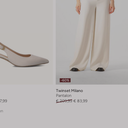
-60%
Twinset Milano
Pantalon
7,99
€ 209,99
€ 83,99
en