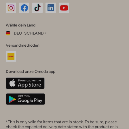
Omoda
Omoda
Omoda
Omoda
Omoda
Wähle dein Land
Instagram
Facebook
TikTok
LinkedIn
YouTube
DEUTSCHLAND
Wähle
Versandmethoden
dein
Schließ
Land
Nederland
België
(Nederlands)
Download onze Omoda app
Belgique
(Français)
Deutschland
*This is only valid for items that are in stock. To be sure, please
check the expected delivery date stated with the product or in