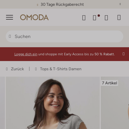
30 Tage Rückgaberecht
Menü
Logge dich ein
und shoppe mit Early Access bis zu
50 % Rabatt.
Zurück
Tops & T-Shirts Damen
7 Artikel