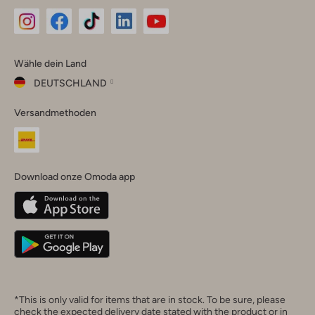
Omoda
Omoda
Omoda
Omoda
Omoda
Wähle dein Land
Instagram
Facebook
TikTok
LinkedIn
YouTube
DEUTSCHLAND
Wähle
Versandmethoden
dein
Schließ
Land
Nederland
België
(Nederlands)
Download onze Omoda app
Belgique
(Français)
Deutschland
*This is only valid for items that are in stock. To be sure, please
check the expected delivery date stated with the product or in