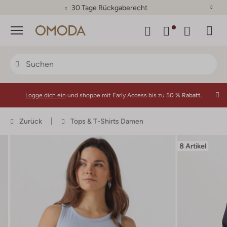
30 Tage Rückgaberecht
Menü
Logge dich ein
und shoppe mit Early Access bis zu
50 % Rabatt.
Zurück
Tops & T-Shirts Damen
8 Artikel