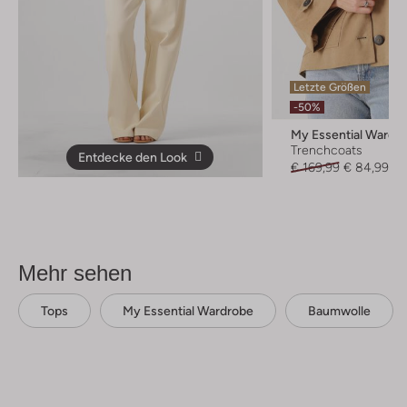
Letzte Größen
-50%
My Essential Wardr
Trenchcoats
Entdecke den Look
€ 169,99
€ 84,99
Mehr sehen
Tops
My Essential Wardrobe
Baumwolle