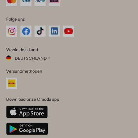
Folge uns
Omoda
Omoda
Omoda
Omoda
Omoda
Wähle dein Land
Instagram
Facebook
TikTok
LinkedIn
YouTube
DEUTSCHLAND
Wähle
Versandmethoden
dein
Schließ
Land
Nederland
België
(Nederlands)
Download onze Omoda app
Belgique
(Français)
Deutschland