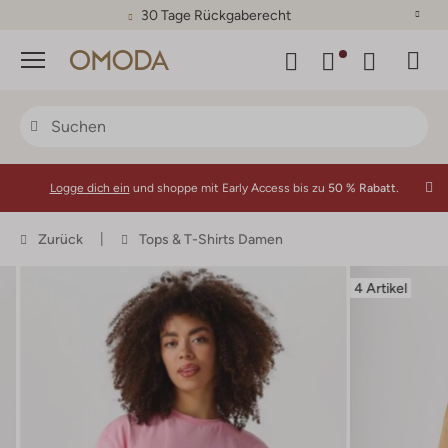
30 Tage Rückgaberecht
Menü
Logge dich ein
und shoppe mit Early Access bis zu
50 % Rabatt.
Zurück
Tops & T-Shirts Damen
4 Artikel