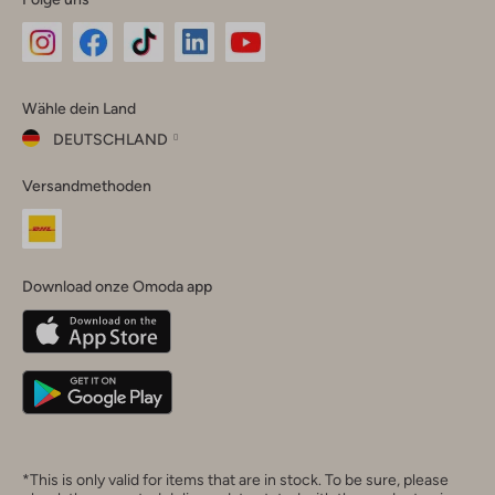
Omoda
Omoda
Omoda
Omoda
Omoda
Wähle dein Land
Instagram
Facebook
TikTok
LinkedIn
YouTube
DEUTSCHLAND
Wähle
Versandmethoden
dein
Schließ
Land
Nederland
België
(Nederlands)
Download onze Omoda app
Belgique
(Français)
Deutschland
*This is only valid for items that are in stock. To be sure, please