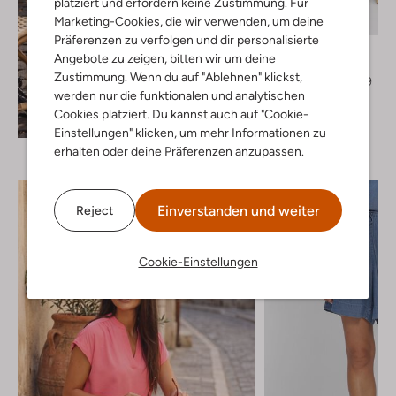
platziert und erfordern keine Zustimmung. Für
Marketing-Cookies, die wir verwenden, um deine
-50%
Präferenzen zu verfolgen und dir personalisierte
Object
Angebote zu zeigen, bitten wir um deine
Wide jeans
Zustimmung. Wenn du auf "Ablehnen" klickst,
€ 69,99
€ 34,99
werden nur die funktionalen und analytischen
+ mehr farben
Cookies platziert. Du kannst auch auf "Cookie-
Entdecke den Look
Einstellungen" klicken, um mehr Informationen zu
erhalten oder deine Präferenzen anzupassen.
Einverstanden und weiter
Reject
Cookie-Einstellungen