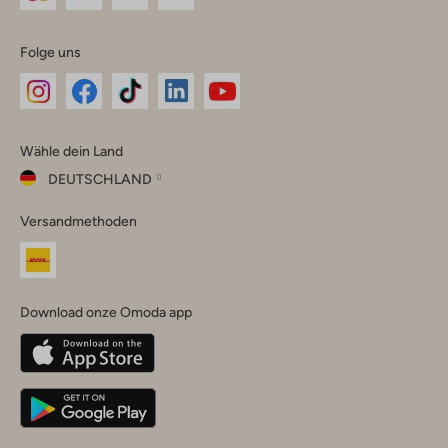
Folge uns
Omoda
Omoda
Omoda
Omoda
Omoda
Wähle dein Land
Instagram
Facebook
TikTok
LinkedIn
YouTube
DEUTSCHLAND
Wähle
Versandmethoden
dein
Schließ
Land
Nederland
België
(Nederlands)
Download onze Omoda app
Belgique
(Français)
Deutschland