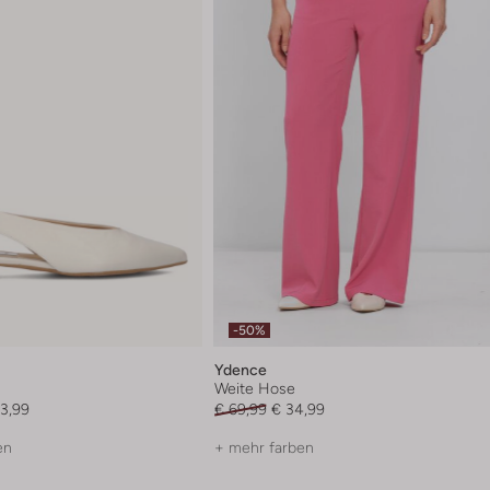
-50%
Ydence
Weite Hose
3,99
€ 69,99
€ 34,99
en
+ mehr farben