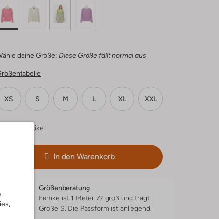
Wähle deine Größe:
Diese Größe fällt normal aus
Größentabelle
XS
S
M
L
XL
XXL
hnliche Artikel
In den Warenkorb
Größenberatung
s
Femke ist 1 Meter 77 groß und trägt
ies,
Größe S.
Die Passform ist
anliegend
.