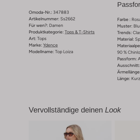
Passfo
Omoda-Nr.:
347883
Artikelnummer:
Ss2662
Farbe :
Ros
Für wen?:
Damen
Muster:
Bl
Produktkategorie:
Tops & T-Shirts
Trends:
Cla
Art:
Tops
Material:
Sp
Marke:
Ydence
Materiaalp
Modellname:
Top Loiza
90 % Chinlo
Passform:
A
Ausschnitt:
Ärmellänge
Länge:
Kur
Vervollständige deinen
Look