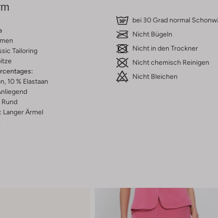
rm
bei 30 Grad normal Schon
a
Nicht Bügeln
umen
Nicht in den Trockner
ssic Tailoring
itze
Nicht chemisch Reinigen
ercentages:
Nicht Bleichen
n, 10 % Elastaan
nliegend
Rund
:
Langer Ärmel
z