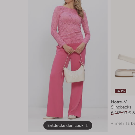
-40%
Notre-V
Slingbacks
€ 139,99
€ 8
+ mehr farb
Entdecke den Look