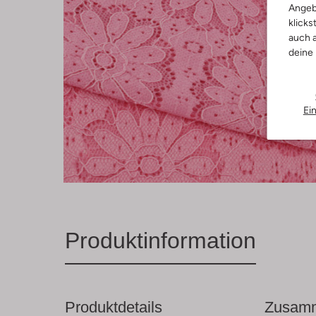
Angeb
klicks
auch a
deine
Ei
Produktinformation
Produktdetails
Zusamm