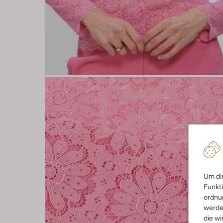
Um dir
Funkti
ordnun
werde
die wi