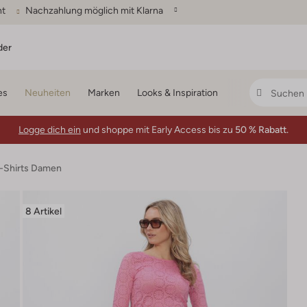
ht
Nachzahlung möglich mit Klarna
der
es
Neuheiten
Marken
Looks & Inspiration
Logge dich ein
und shoppe mit Early Access bis zu
50 % Rabatt.
T-Shirts Damen
8 Artikel