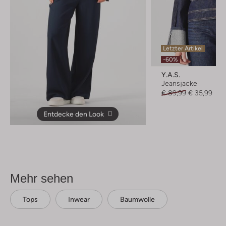
Letzter Artikel
-60%
Y.a.s.
Jeansjacke
€ 89,99
€ 35,99
Entdecke den Look
Mehr sehen
Tops
Inwear
Baumwolle