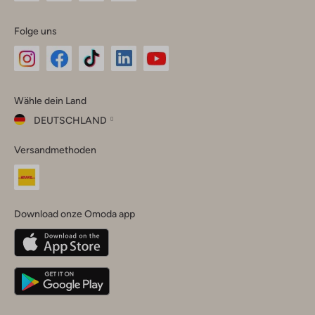
Folge uns
Omoda
Omoda
Omoda
Omoda
Omoda
Wähle dein Land
Instagram
Facebook
TikTok
LinkedIn
YouTube
DEUTSCHLAND
Wähle
Versandmethoden
dein
Schließ
Land
Nederland
België
(Nederlands)
Download onze Omoda app
Belgique
(Français)
Deutschland