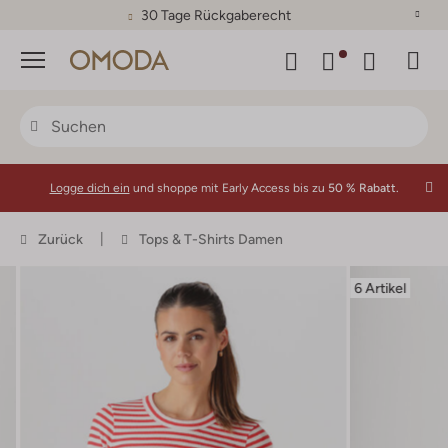
30 Tage Rückgaberecht
Menü
Logge dich ein
und shoppe mit Early Access bis zu
50 % Rabatt.
Zurück
Tops & T-Shirts Damen
6 Artikel