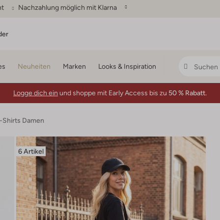
ht
Nachzahlung möglich mit Klarna
der
es
Neuheiten
Marken
Looks & Inspiration
Logge dich ein
und shoppe mit Early Access bis zu
50 % Rabatt.
T-Shirts Damen
6 Artikel