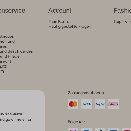
nservice
Account
Fashi
Mein Konto
Tipps & T
Häufig gestellte Fragen
ethoden
hen und
eren
 und Beschwerden
 und Pflege
srecht
hutz
um
Zahlungsmethoden
nd exklusiven
und gewinne einen
Folge uns