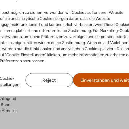
Lieferung & Rückgabe
 bestmöglich zu dienen, verwenden wir Cookies auf unserer Website.
onale und analytische Cookies sorgen dafür, dass die Website
gsgemäß funktioniert und kontinuierlich verbessert wird. Diese Cookie
n immer platziert und erfordern keine Zustimmung. Für Marketing-Cook
r verwenden, um deine Präferenzen zu verfolgen und dir personalisierte
ensetzung &
Waschanleitung
ote zu zeigen, bitten wir um deine Zustimmung. Wenn du auf "Ablehnen
rm
t, werden nur die funktionalen und analytischen Cookies platziert. Du ka
uf "Cookie-Einstellungen" klicken, um mehr Informationen zu erhalten o
bei 30 Grad normal Schon
 Präferenzen anzupassen.
warz
Nicht Bügeln
rade
Nicht in den Trockner
rt
Cookie-
Reject
Einverstanden und weit
lyamid
Nicht chemisch Reinigen
nstellungen
ercentages:
Nicht Bleichen
ide, 8 % Elastaan
nliegend
Rund
:
Ärmellos
z