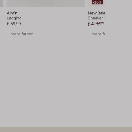
-20%
Aim'n
New Balance
Legging
Sneaker Low
€ 59,99
€ 129,99
€ 103,99
+ mehr farben
+ mehr farben