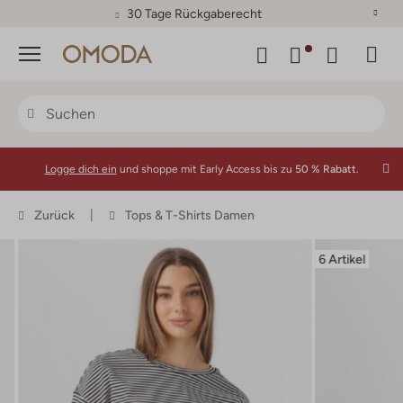
30 Tage Rückgaberecht
Menü
Logge dich ein
und shoppe mit Early Access bis zu
50 % Rabatt.
Zurück
Tops & T-Shirts Damen
6 Artikel