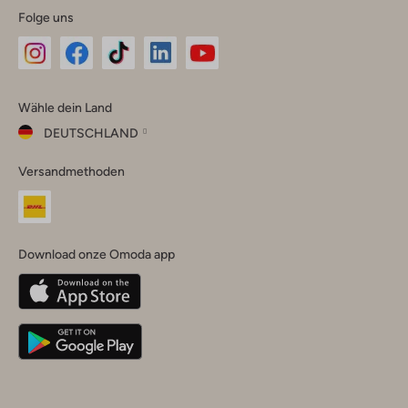
Folge uns
Omoda
Omoda
Omoda
Omoda
Omoda
Wähle dein Land
Instagram
Facebook
TikTok
LinkedIn
YouTube
DEUTSCHLAND
Wähle
Versandmethoden
dein
Schließ
Land
Nederland
België
(Nederlands)
Download onze Omoda app
Belgique
(Français)
Deutschland