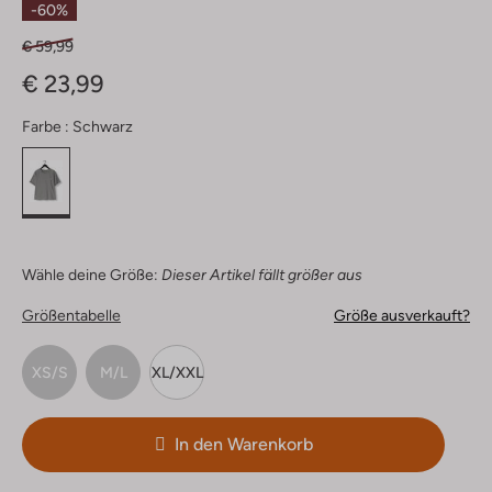
-60%
€ 59,99
€ 23,99
Farbe :
Schwarz
Wähle deine Größe:
Dieser Artikel fällt größer aus
Größentabelle
Größe ausverkauft?
XS/S
M/L
XL/XXL
In den Warenkorb