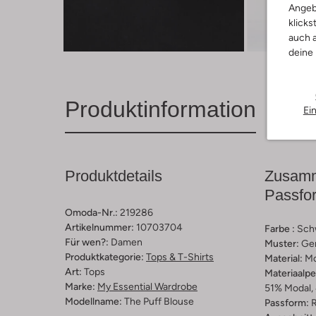
Angeb
klicks
Entde
auch a
deine
Produktinformation
Ei
Produktdetails
Zusamm
Passfo
Omoda-Nr.:
219286
Artikelnummer:
10703704
Farbe :
Sch
Für wen?:
Damen
Muster:
Ge
Produktkategorie:
Tops & T-Shirts
Material:
Mo
Art:
Tops
Materiaalp
Marke:
My Essential Wardrobe
51% Modal, 
Modellname:
The Puff Blouse
Passform:
R