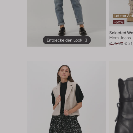
Letzter Art
-60%
Selected W
Mom Jeans
Entdecke den Look
€ 79,95
€ 31