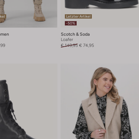
ikel
Letzter Artikel
-50%
omen
Scotch & Soda
Loafer
,99
€ 149,95
€ 74,95