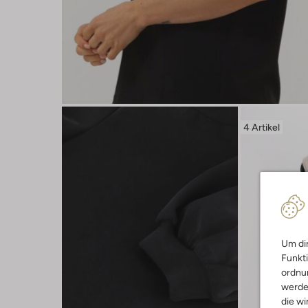
4 Artikel
Um dir
Funkti
ordnun
werde
die wi