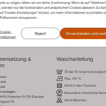
ote zu zeigen, bitten wir um deine Zustimmung. Wenn du auf "Ablehnen
t, werden nur die funktionalen und analytischen Cookies platziert. Du ka
cke den Look
Entdecke den Look
uf "Cookie-Einstellungen" klicken, um mehr Informationen zu erhalten o
 Präferenzen anzupassen.
Cookie-
Reject
Einverstanden und weit
Lieferung & Rückgabe
nstellungen
ensetzung &
Waschanleitung
rm
30 bei 30 Grad Schonwäsc
warz
Max. 110 °C
rade
Nicht in den Trockner
dal
ercentages:
Besondere chemische Rein
44% Polyester En 5% Elastaan
Nicht Bleichen
egular Fit