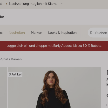
ht
Nachzahlung möglich mit Klarna
der
es
Neuheiten
Marken
Looks & Inspiration
Logge dich ein
und shoppe mit Early Access bis zu
50 % Rabatt.
T-Shirts Damen
3 Artikel
F