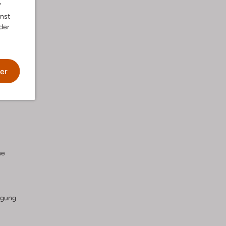
"
nnst
der
er
he
igung