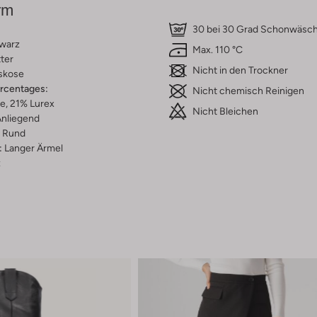
rm
30 bei 30 Grad Schonwäsc
warz
Max. 110 °C
tter
Nicht in den Trockner
skose
ercentages:
Nicht chemisch Reinigen
e, 21% Lurex
Nicht Bleichen
nliegend
Rund
:
Langer Ärmel
z