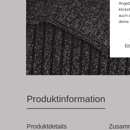
Angeb
klicks
auch a
deine
Ei
Produktinformation
Produktdetails
Zusamm