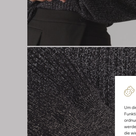
Um dir
Funkti
ordnun
werde
die wi