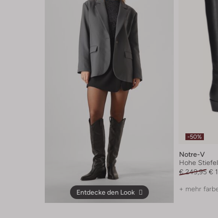
-50%
Notre-V
Hohe Stiefe
€ 249,95
€ 
+ mehr farb
Entdecke den Look