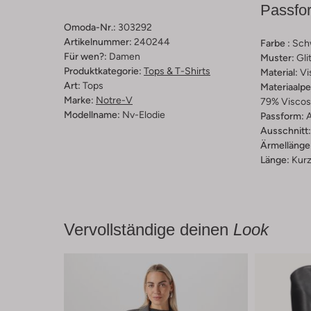
Passfo
Omoda-Nr.:
303292
Artikelnummer:
240244
Farbe :
Sch
Für wen?:
Damen
Muster:
Gli
Produktkategorie:
Tops & T-Shirts
Material:
Vi
Art:
Tops
Materiaalp
Marke:
Notre-V
79% Viscos
Modellname:
Nv-Elodie
Passform:
A
Ausschnitt:
Ärmellänge
Länge:
Kur
Vervollständige deinen
Look