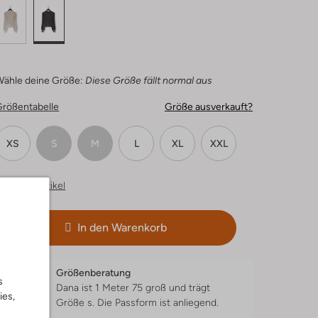
Wähle deine Größe:
Diese Größe fällt normal aus
Größentabelle
Größe ausverkauft?
XS
S
M
L
XL
XXL
hnliche Artikel
In den Warenkorb
Größenberatung
s
Dana ist 1 Meter 75 groß und trägt
ies,
Größe s.
Die Passform ist
anliegend
.