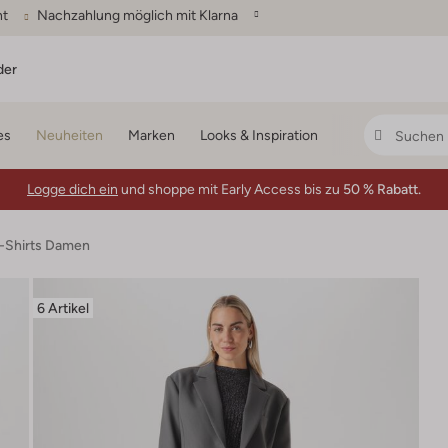
ht
Nachzahlung möglich mit Klarna
der
es
Neuheiten
Marken
Looks & Inspiration
Logge dich ein
und shoppe mit Early Access bis zu
50 % Rabatt.
T-Shirts Damen
6 Artikel