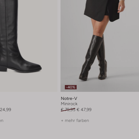
-40%
Notre-V
l
Minirock
124,99
€ 79,95
€ 47,99
en
+ mehr farben