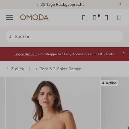
30 Tage Rückgaberecht
Menü
Logge dich ein
und shoppe mit Early Access bis zu
50 % Rabatt.
Zurück
Tops & T-Shirts Damen
4 Artikel