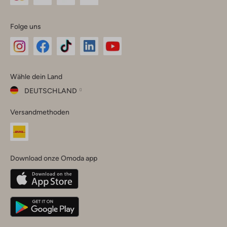
Folge uns
Omoda
Omoda
Omoda
Omoda
Omoda
Wähle dein Land
Instagram
Facebook
TikTok
LinkedIn
YouTube
DEUTSCHLAND
Wähle
Versandmethoden
dein
Schließ
Land
Nederland
België
(Nederlands)
Download onze Omoda app
Belgique
(Français)
Deutschland