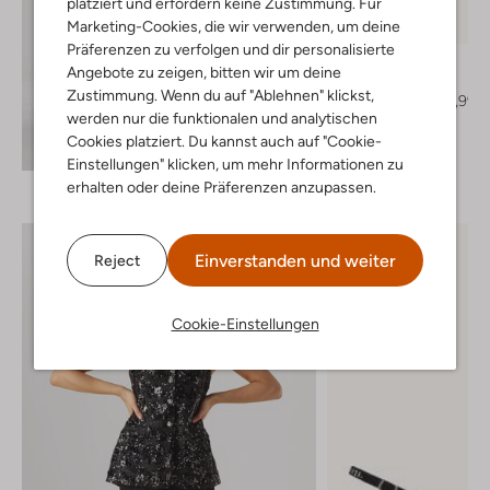
platziert und erfordern keine Zustimmung. Für
Letzter Artikel
Marketing-Cookies, die wir verwenden, um deine
-30%
Präferenzen zu verfolgen und dir personalisierte
Toral
Angebote zu zeigen, bitten wir um deine
Hohe Stiefel
Zustimmung. Wenn du auf "Ablehnen" klickst,
€ 339,99
€ 237,99
werden nur die funktionalen und analytischen
+ mehr farben
Cookies platziert. Du kannst auch auf "Cookie-
Entdecke den Look
Einstellungen" klicken, um mehr Informationen zu
erhalten oder deine Präferenzen anzupassen.
Einverstanden und weiter
Reject
Cookie-Einstellungen