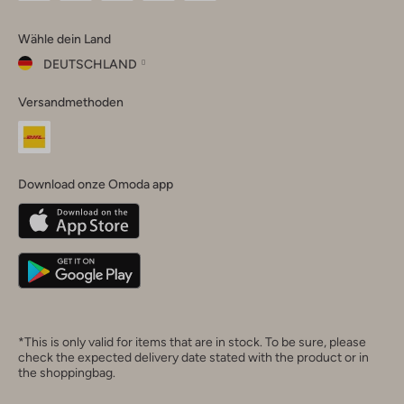
Omoda
Omoda
Omoda
Omoda
Omoda
Wähle dein Land
Instagram
Facebook
TikTok
LinkedIn
YouTube
DEUTSCHLAND
Wähle
Versandmethoden
dein
Schließ
Land
Nederland
België
(Nederlands)
Download onze Omoda app
Belgique
(Français)
Deutschland
*This is only valid for items that are in stock. To be sure, please
check the expected delivery date stated with the product or in
the shoppingbag.