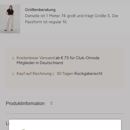
Größenberatung
Danielle ist 1 Meter 74 groß und trägt Größe S.
Die
Passform ist
regular fit
.
Kostenloser Versand
ab € 75 für Club-Omoda
Mitglieder in Deutschland
Kauf auf Rechnung
30 Tagen
Rückgaberecht
Produktinformation
Lieferung & Rückgabe