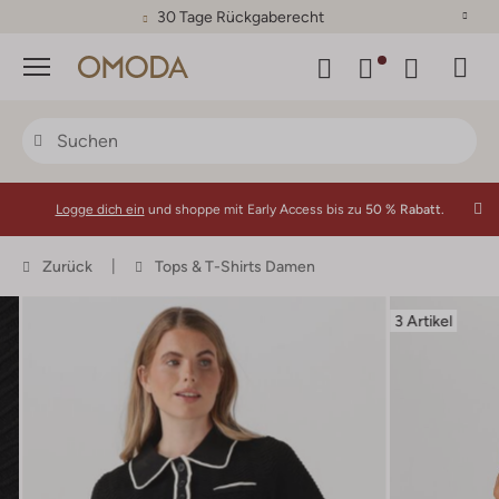
30 Tage Rückgaberecht
Menü
Logge dich ein
und shoppe mit Early Access bis zu
50 % Rabatt.
Zurück
Tops & T-Shirts Damen
3 Artikel