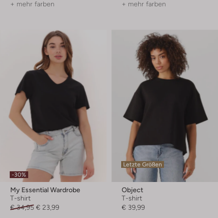
+ mehr farben
+ mehr farben
Letzte Größen
-30%
My Essential Wardrobe
Object
T-shirt
T-shirt
€ 34,95
€ 23,99
€ 39,99