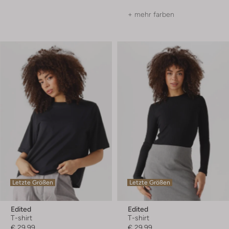
+ mehr farben
Letzte Größen
Letzte Größen
Edited
Edited
T-shirt
T-shirt
€ 29,99
€ 29,99