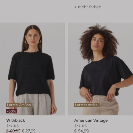
+ mehr farben
Letzte Größen
Letzter Artikel
-60%
Withblack
American Vintage
T-shirt
T-shirt
€ 69,99
€ 27,99
€ 54,99