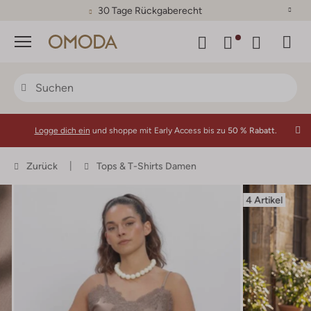
30 Tage Rückgaberecht
Menü
Logge dich ein
und shoppe mit Early Access bis zu
50 % Rabatt.
Zurück
Tops & T-Shirts Damen
4 Artikel