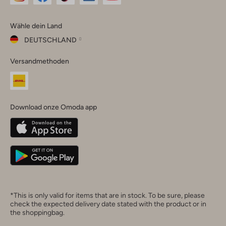
Omoda
Omoda
Omoda
Omoda
Omoda
Wähle dein Land
Instagram
Facebook
TikTok
LinkedIn
YouTube
DEUTSCHLAND
Wähle
Versandmethoden
dein
Schließ
Land
Nederland
België
(Nederlands)
Download onze Omoda app
Belgique
(Français)
Deutschland
*This is only valid for items that are in stock. To be sure, please
check the expected delivery date stated with the product or in
the shoppingbag.