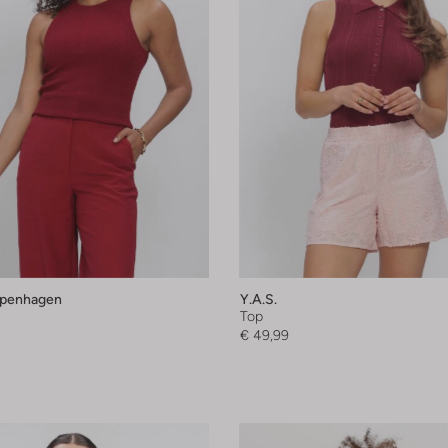
penhagen
Y.a.s.
Top
€ 49,99