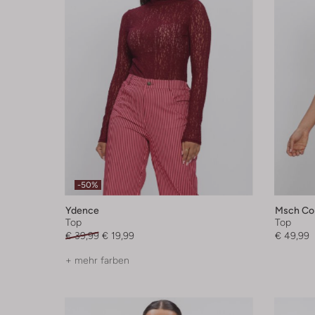
-50%
Ydence
Msch Co
Top
Top
€ 39,99
€ 19,99
€ 49,99
+ mehr farben