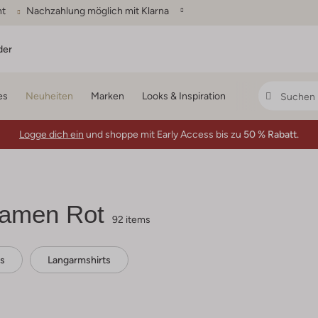
ht
Nachzahlung möglich mit Klarna
der
es
Neuheiten
Marken
Looks & Inspiration
Logge dich ein
und shoppe mit Early Access bis zu
50 % Rabatt.
Damen Rot
92 items
ts
Langarmshirts