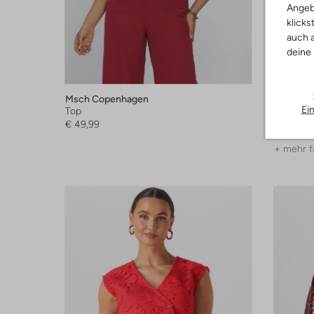
Angeb
klicks
auch a
deine
Msch Copenhagen
Penn & I
Ei
Top
Top
€ 49,99
€ 129,00
+ mehr f