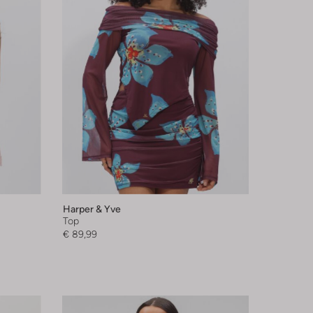
Harper & Yve
Top
€ 89,99