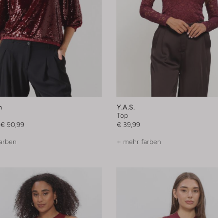
m
Y.a.s.
Top
€ 90,99
€ 39,99
arben
+ mehr farben