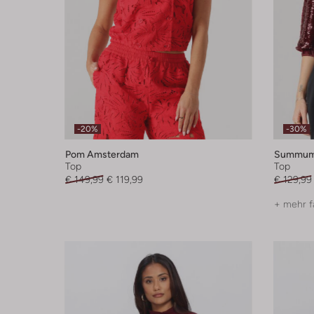
-20%
-30%
Pom Amsterdam
Summu
Top
Top
€ 149,99
€ 119,99
€ 129,99
+ mehr f