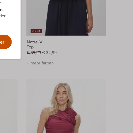
"
nnst
der
-50%
er
Notre-V
Top
€ 69,99
€ 34,99
+ mehr farben