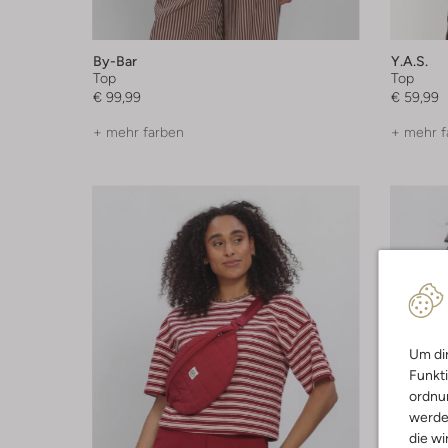
By-Bar
Y.a.s.
Top
Top
€ 99,99
€ 59,99
+ mehr farben
+ mehr f
Um dir
Funkti
ordnun
werde
die wi