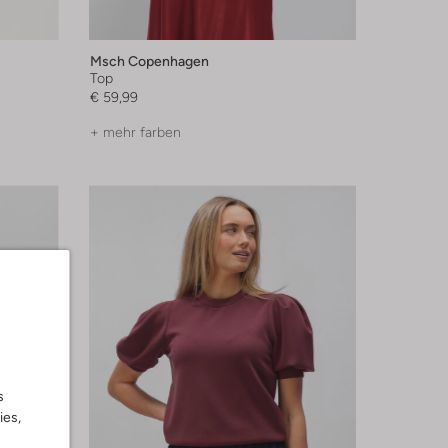
Msch Copenhagen
Top
€ 59,99
+ mehr farben
s
ies,