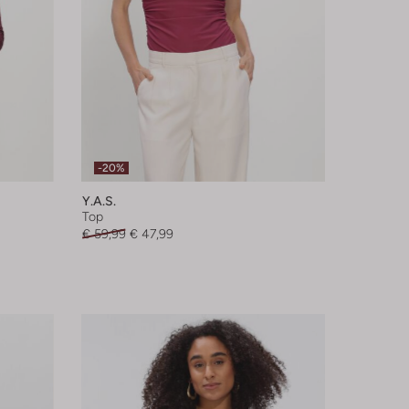
-20%
Y.a.s.
Top
€ 59,99
€ 47,99