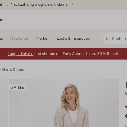
ht
Nachzahlung möglich mit Klarna
der
es
Neuheiten
Marken
Looks & Inspiration
Logge dich ein
und shoppe mit Early Access bis zu
50 % Rabatt.
T-Shirts Damen
6 Artikel