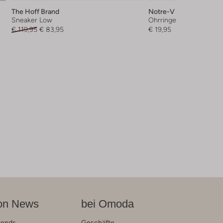
The Hoff Brand
Notre-V
Sneaker Low
Ohrringe
€ 119,95
€ 83,95
€ 19,95
on News
bei Omoda
rends
Geschäfte