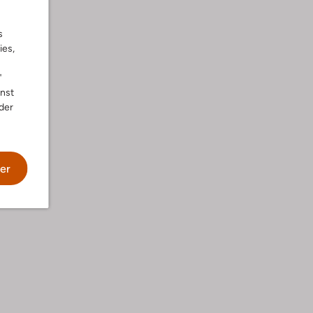
s
ies,
"
nnst
der
he
er