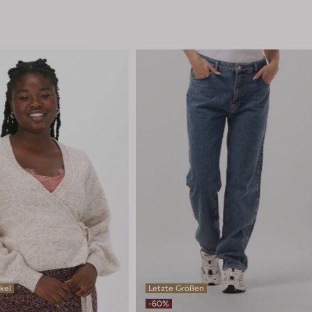
ikel
Letzte Größen
-60%