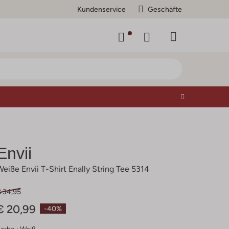
Kundenservice
Geschäfte
Envii
Weiße Envii T-Shirt Enally String Tee 5314
€ 34,95
€ 20,99
-40%