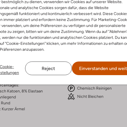
 bestmöglich zu dienen, verwenden wir Cookies auf unserer Website.
onale und analytische Cookies sorgen dafür, dass die Website
Lieferung & Rückgabe
gsgemäß funktioniert und kontinuierlich verbessert wird. Diese Cookie
n immer platziert und erfordern keine Zustimmung. Für Marketing-Cook
r verwenden, um deine Präferenzen zu verfolgen und dir personalisierte
ote zu zeigen, bitten wir um deine Zustimmung. Wenn du auf "Ablehnen
t, werden nur die funktionalen und analytischen Cookies platziert. Du ka
ensetzung &
Waschanleitung
uf "Cookie-Einstellungen" klicken, um mehr Informationen zu erhalten o
rm
 Präferenzen anzupassen.
30 bei 30 Grad Schonwäsc
ß
Max. 110 °C
Cookie-
rade
Reject
Einverstanden und weit
Nicht in den Trockner
nstellungen
al:
Bio-Baumwolle
o-Baumwolle
Liegend Trocknen
ercentages:
Chemisch Reinigen
sch Katoen, 8% Elastaan
Nicht Bleichen
nliegend
Rund
:
Kurzer Ärmel