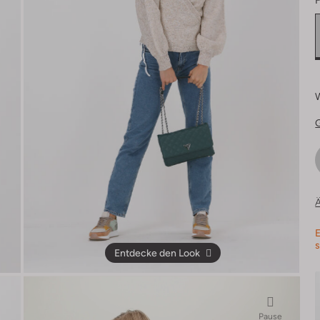
F
Ä
E
s
Entdecke den Look
Pause