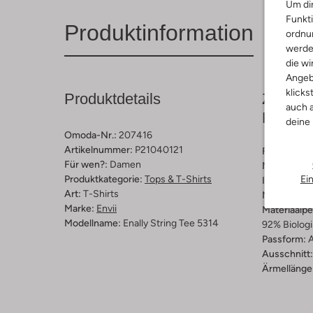
Um dir
Funkti
Produktinformation
ordnun
werde
die wi
Angeb
klicks
Produktdetails
Zusamm
auch a
Passfo
deine
Omoda-Nr.:
207416
Artikelnummer:
P21040121
Farbe :
Wei
Für wen?:
Damen
Muster:
Ge
Ei
Produktkategorie:
Tops & T-Shirts
Innenmateri
Art:
T-Shirts
Material:
Bi
Marke:
Envii
Materiaalp
Modellname:
Enally String Tee 5314
92% Biologi
Passform:
A
Ausschnitt:
Ärmellänge