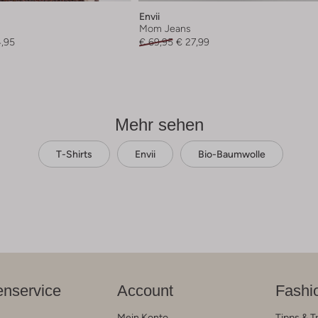
Envii
Mom Jeans
4,95
€ 69,95
€ 27,99
Mehr sehen
T-Shirts
Envii
Bio-Baumwolle
nservice
Account
Fashi
Mein Konto
Tipps & T