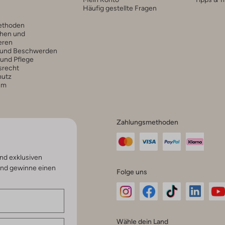
Häufig gestellte Fragen
ethoden
hen und
eren
 und Beschwerden
 und Pflege
srecht
hutz
um
Zahlungsmethoden
nd exklusiven
und gewinne einen
Folge uns
Omoda
Omoda
Omoda
Omoda
Om
Wähle dein Land