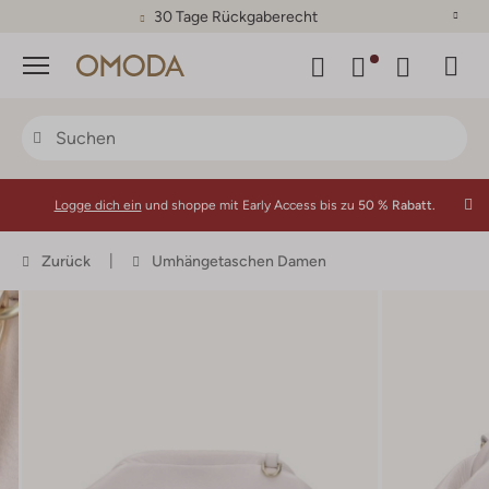
30 Tage Rückgaberecht
Menü
Logge dich ein
und shoppe mit Early Access bis zu
50 % Rabatt.
Zurück
Umhängetaschen Damen