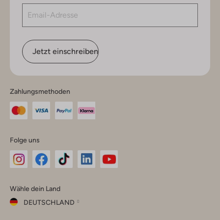
Jetzt einschreiben
Zahlungsmethoden
Folge uns
Omoda
Omoda
Omoda
Omoda
Omoda
Wähle dein Land
Instagram
Facebook
TikTok
LinkedIn
YouTube
DEUTSCHLAND
Wähle