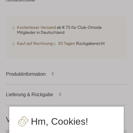
Kostenloser Versand
ab € 75 für Club-Omoda
Mitglieder in Deutschland
Kauf auf Rechnung
30 Tagen
Rückgaberecht
Produktinformation
Lieferung & Rückgabe
Vervollständige deinen
Look
Hm, Cookies!