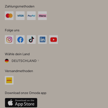
Zahlungsmethoden
Folge uns
Omoda
Omoda
Omoda
Omoda
Omoda
Wähle dein Land
Instagram
Facebook
TikTok
LinkedIn
YouTube
DEUTSCHLAND
Wähle
Versandmethoden
dein
Schließ
Land
Nederland
België
(Nederlands)
Download onze Omoda app
Belgique
(Français)
Deutschland