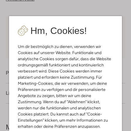
Kostenloser Versand
ab € 75 für Club-Omoda
Hm, Cookies!
Mitglieder in Deutschland
Kauf auf Rechnung
30 Tagen
Rückgaberecht
Um dir bestmöglich zu dienen, verwenden wir
Cookies auf unserer Website. Funktionale und
analytische Cookies sorgen dafür, dass die Website
ordnungsgemäß funktioniert und kontinuierlich
verbessert wird. Diese Cookies werden immer
Produktinformation
platziert und erfordern keine Zustimmung. Für
Marketing-Cookies, die wir verwenden, um deine
Präferenzen zu verfolgen und dir personalisierte
Lieferung & Rückgabe
Angebote zu zeigen, bitten wir um deine
Zustimmung. Wenn du auf "Ablehnen" klickst,
werden nur die funktionalen und analytischen
Cookies platziert. Du kannst auch auf "Cookie-
Einstellungen" klicken, um mehr Informationen zu
Mehr sehen
erhalten oder deine Präferenzen anzupassen.