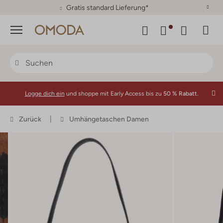
30 Tage Rückgaberecht
Menü
Logge dich ein
und shoppe mit Early Access bis zu
50 % Rabatt.
Zurück
Umhängetaschen Damen