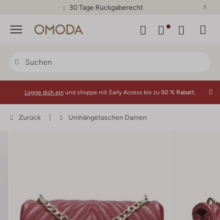
30 Tage Rückgaberecht
Menü
Logge dich ein
und shoppe mit Early Access bis zu
50 % Rabatt.
Zurück
Umhängetaschen Damen