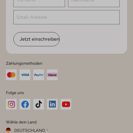
Jetzt einschreiben
Zahlungsmethoden
Folge uns
Omoda
Omoda
Omoda
Omoda
Omoda
Wähle dein Land
Instagram
Facebook
TikTok
LinkedIn
YouTube
DEUTSCHLAND