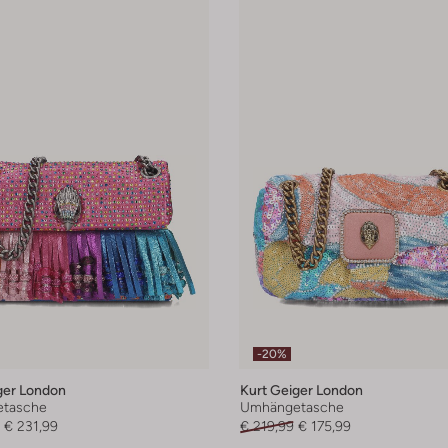
-20%
ger London
Kurt Geiger London
tasche
Umhängetasche
€ 231,99
€ 219,99
€ 175,99