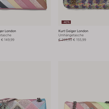
-40%
ger London
Kurt Geiger London
tasche
Umhängetasche
€ 149,99
€ 259,99
€ 155,99