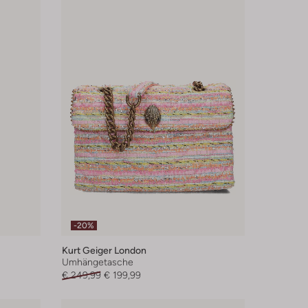
-20%
Kurt Geiger London
Umhängetasche
€ 249,99
€ 199,99