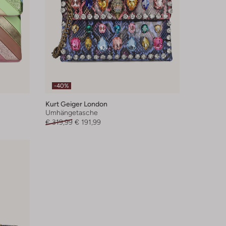
-40%
Kurt Geiger London
Umhängetasche
€ 319,99
€ 191,99