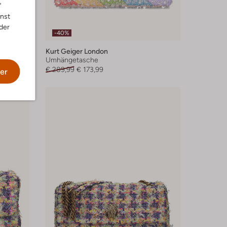
"
nnst
der
-40%
Kurt Geiger London
Umhängetasche
€ 289,99
€ 173,99
er