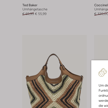
Ted Baker
Coccinel
Umhängetasche
Umhänge
€ 69,99
€ 55,99
€ 320,0
Um dir
Funkti
ordnun
werde
die wi