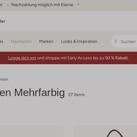
ht
Nachzahlung möglich mit Klarna
der
es
Neuheiten
Marken
Looks & Inspiration
Logge dich ein
und shoppe mit Early Access bis zu
50 % Rabatt.
amen
n Mehrfarbig
27 items