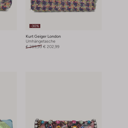
-30%
Kurt Geiger London
Umhängetasche
€ 289,99
€ 202,99