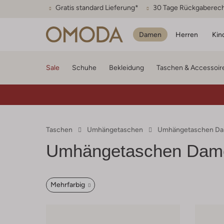
Gratis standard Lieferung*
30 Tage Rückgaberec
Damen
Herren
Kin
Sale
Schuhe
Bekleidung
Taschen & Accessoir
Taschen
Umhängetaschen
Umhängetaschen D
Umhängetaschen Dame
Mehrfarbig