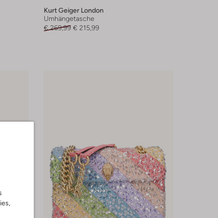
Kurt Geiger London
Umhängetasche
€ 269,99
€ 215,99
s
ies,