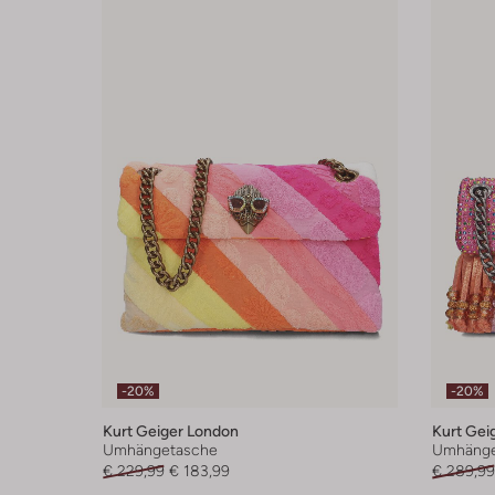
-20%
-20%
Kurt Geiger London
Kurt Gei
Umhängetasche
Umhänge
€ 229,99
€ 183,99
€ 289,99