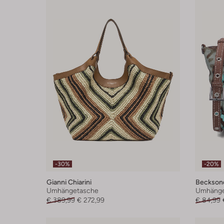
-30%
-20%
Gianni Chiarini
Beckson
Umhängetasche
Umhänge
€ 389,99
€ 272,99
€ 84,99