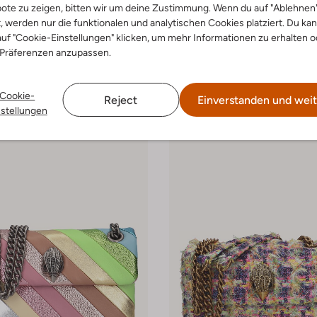
ote zu zeigen, bitten wir um deine Zustimmung. Wenn du auf "Ablehnen
t, werden nur die funktionalen und analytischen Cookies platziert. Du ka
uf "Cookie-Einstellungen" klicken, um mehr Informationen zu erhalten o
 Präferenzen anzupassen.
iarini
Studio Noos
tasche
Umhängetasche
Cookie-
€ 146,99
€ 49,99
Reject
Einverstanden und weit
nstellungen