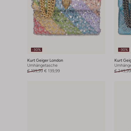
-30%
-30%
Kurt Geiger London
Kurt Gei
Umhängetasche
Umhänge
€ 199,99
€ 139,99
€ 249,99