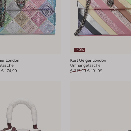
-40%
ger London
Kurt Geiger London
tasche
Umhängetasche
€ 174,99
€ 319,99
€ 191,99