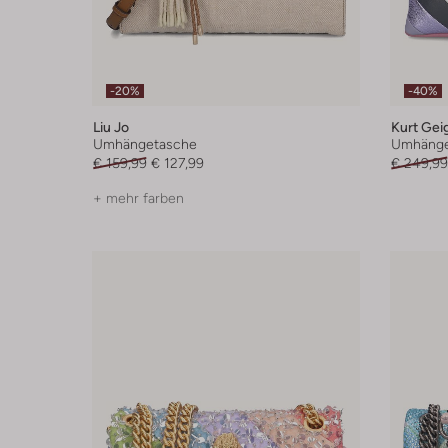
-20%
-40%
Liu Jo
Kurt Gei
Umhängetasche
Umhänge
€ 159,99
€ 127,99
€ 249,99
+ mehr farben