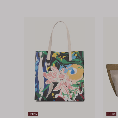
-20%
-30%