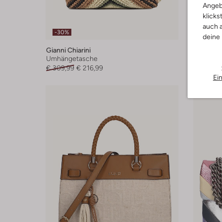
Angeb
klicks
auch a
-30%
-30%
deine
Gianni Chiarini
Gianni Ch
Umhängetasche
Umhänge
€ 309,99
€ 216,99
€ 209,99
Ei