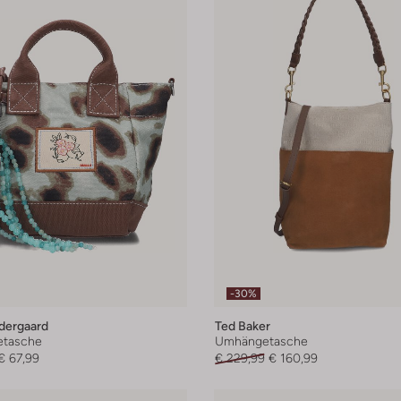
-30%
dergaard
Ted Baker
tasche
Umhängetasche
€ 67,99
€ 229,99
€ 160,99