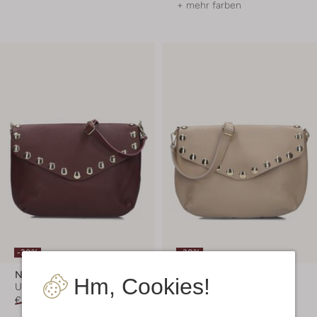
+ mehr farben
-30%
-30%
Notre-V
Notre-V
Hm, Cookies!
Umhängetasche
Umhängetasche
€ 89,99
€ 62,99
€ 89,99
€ 62,99