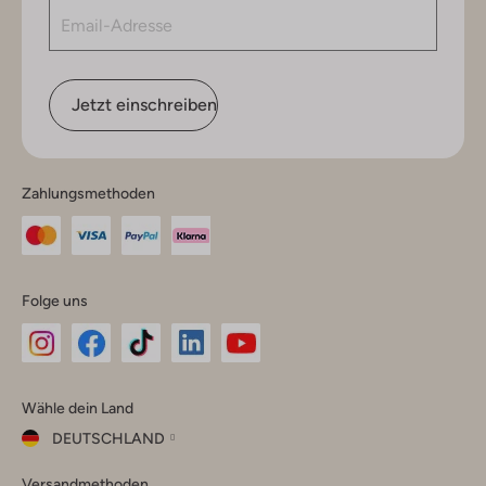
Jetzt einschreiben
Zahlungsmethoden
Folge uns
Omoda
Omoda
Omoda
Omoda
Omoda
Wähle dein Land
Instagram
Facebook
TikTok
LinkedIn
YouTube
DEUTSCHLAND
Wähle
Versandmethoden
dein