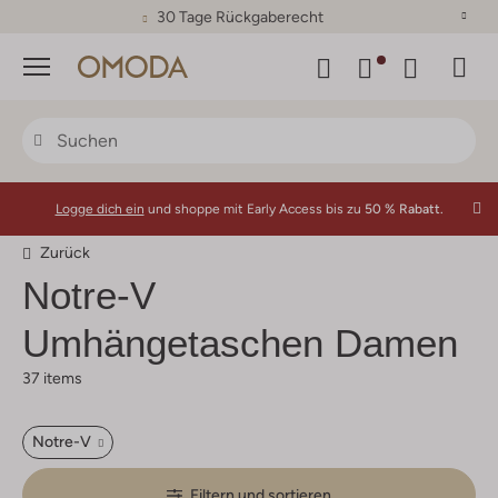
30 Tage Rückgaberecht
Menü
Logge dich ein
und shoppe mit Early Access bis zu
50 % Rabatt.
Zurück
Notre-V
Umhängetaschen Damen
37 items
Notre-V
Filtern und sortieren