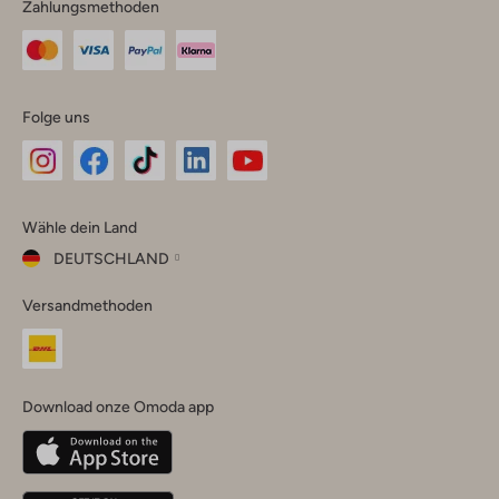
Zahlungsmethoden
Folge uns
Omoda
Omoda
Omoda
Omoda
Omoda
Wähle dein Land
Instagram
Facebook
TikTok
LinkedIn
YouTube
DEUTSCHLAND
Wähle
Versandmethoden
dein
Schließ
Land
Nederland
België
(Nederlands)
Download onze Omoda app
Belgique
(Français)
Deutschland