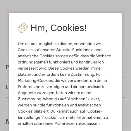
Kostenloser Versand
ab € 75 für Club-Omoda
Hm, Cookies!
Mitglieder in Deutschland
Kauf auf Rechnung
30 Tagen
Rückgaberecht
Um dir bestmöglich zu dienen, verwenden wir
Cookies auf unserer Website. Funktionale und
analytische Cookies sorgen dafür, dass die Website
ordnungsgemäß funktioniert und kontinuierlich
Produktinformation
verbessert wird. Diese Cookies werden immer
platziert und erfordern keine Zustimmung. Für
Marketing-Cookies, die wir verwenden, um deine
Präferenzen zu verfolgen und dir personalisierte
Lieferung & Rückgabe
Angebote zu zeigen, bitten wir um deine
Zustimmung. Wenn du auf "Ablehnen" klickst,
werden nur die funktionalen und analytischen
Cookies platziert. Du kannst auch auf "Cookie-
Einstellungen" klicken, um mehr Informationen zu
Mehr sehen
erhalten oder deine Präferenzen anzupassen.