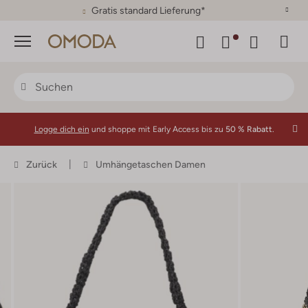
30 Tage Rückgaberecht
Menü
Logge dich ein
und shoppe mit Early Access bis zu
50 % Rabatt.
Zurück
Umhängetaschen Damen