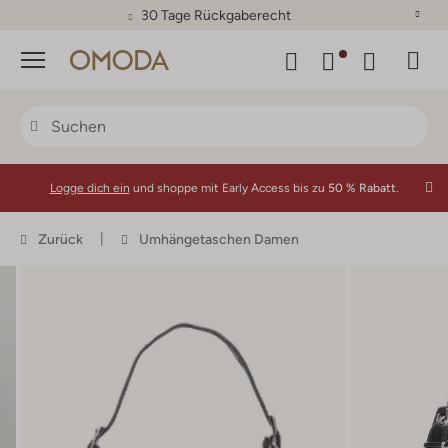
30 Tage Rückgaberecht
Menü
Logge dich ein
und shoppe mit Early Access bis zu
50 % Rabatt.
Zurück
Umhängetaschen Damen