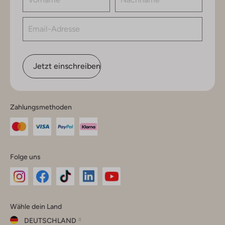
Jetzt einschreiben
Zahlungsmethoden
Folge uns
Omoda
Omoda
Omoda
Omoda
Omoda
Wähle dein Land
Instagram
Facebook
TikTok
LinkedIn
YouTube
DEUTSCHLAND