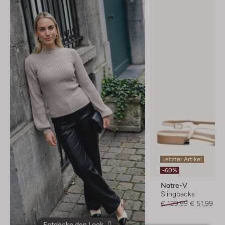
Letzter Artikel
-60%
Notre-V
Slingbacks
€ 129,99
€ 51,99
Entdecke den Look