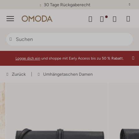
Nachzahlung möglich mit Klarna
Menü
Logge dich ein
und shoppe mit Early Access bis zu
50 % Rabatt.
Zurück
Umhängetaschen Damen