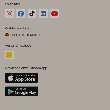
Folge uns
Omoda
Omoda
Omoda
Omoda
Omoda
Wähle dein Land
Instagram
Facebook
TikTok
LinkedIn
YouTube
DEUTSCHLAND
Wähle
Versandmethoden
dein
Schließ
Land
Nederland
België
(Nederlands)
Download onze Omoda app
Belgique
(Français)
Deutschland