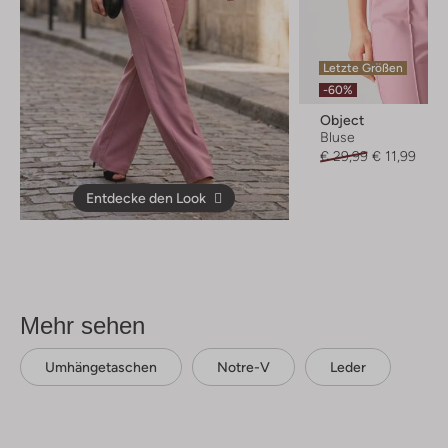
Letzte Größen
-60%
Object
Bluse
€ 29,99
€ 11,99
Entdecke den Look
Mehr sehen
Umhängetaschen
Notre-V
Leder