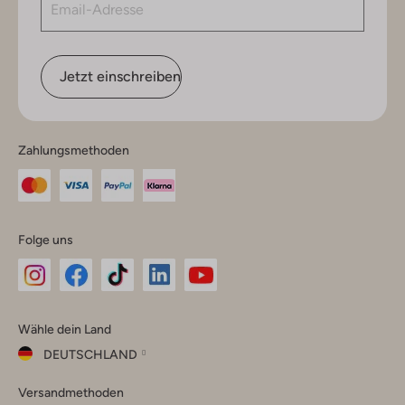
Jetzt einschreiben
Zahlungsmethoden
Folge uns
Omoda
Omoda
Omoda
Omoda
Omoda
Wähle dein Land
Instagram
Facebook
TikTok
LinkedIn
YouTube
DEUTSCHLAND
Wähle
Versandmethoden
dein
Schließ