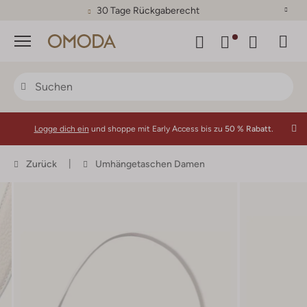
30 Tage Rückgaberecht
Menü
Logge dich ein
und shoppe mit Early Access bis zu
50 % Rabatt.
Zurück
Umhängetaschen Damen