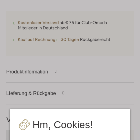
Kostenloser Versand
ab € 75 für Club-Omoda
Mitglieder in Deutschland
Kauf auf Rechnung
30 Tagen
Rückgaberecht
Produktinformation
Lieferung & Rückgabe
Vervollständige deinen
Look
Hm, Cookies!