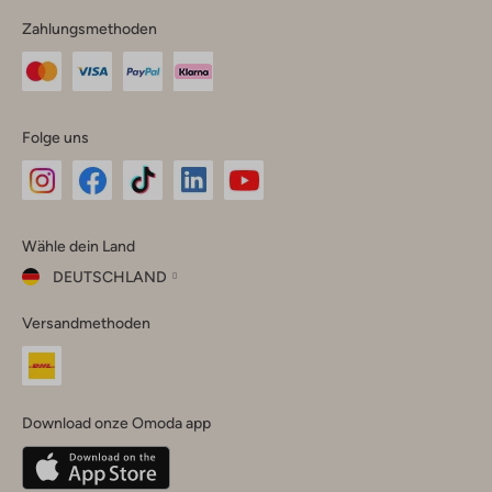
Zahlungsmethoden
Folge uns
Omoda
Omoda
Omoda
Omoda
Omoda
Wähle dein Land
Instagram
Facebook
TikTok
LinkedIn
YouTube
DEUTSCHLAND
Wähle
Versandmethoden
dein
Schließ
Land
Nederland
België
(Nederlands)
Download onze Omoda app
Belgique
(Français)
Deutschland