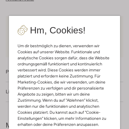
Kostenloser Versand
ab € 75 für Club-Omoda
Hm, Cookies!
Mitglieder in Deutschland
Kauf auf Rechnung
30 Tagen
Rückgaberecht
Um dir bestmöglich zu dienen, verwenden wir
Cookies auf unserer Website. Funktionale und
analytische Cookies sorgen dafür, dass die Website
ordnungsgemäß funktioniert und kontinuierlich
verbessert wird. Diese Cookies werden immer
Produktinformation
platziert und erfordern keine Zustimmung. Für
Marketing-Cookies, die wir verwenden, um deine
Präferenzen zu verfolgen und dir personalisierte
Lieferung & Rückgabe
Angebote zu zeigen, bitten wir um deine
Zustimmung. Wenn du auf "Ablehnen" klickst,
werden nur die funktionalen und analytischen
Cookies platziert. Du kannst auch auf "Cookie-
Einstellungen" klicken, um mehr Informationen zu
Mehr sehen
erhalten oder deine Präferenzen anzupassen.