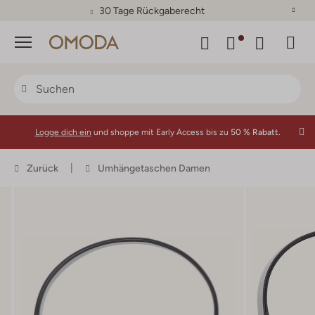
30 Tage Rückgaberecht
Menü
Logge dich ein
und shoppe mit Early Access bis zu
50 % Rabatt.
Zurück
Umhängetaschen Damen