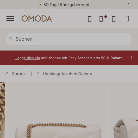
30 Tage Rückgaberecht
Menü
Logge dich ein
und shoppe mit Early Access bis zu
50 % Rabatt.
Zurück
Umhängetaschen Damen