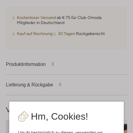
Kostenloser Versand
ab € 75 für Club-Omoda
Mitglieder in Deutschland
Kauf auf Rechnung
30 Tagen
Rückgaberecht
Produktinformation
Lieferung & Rückgabe
Vervollständige deinen
Look
Hm, Cookies!
Um dir bestmöglich zu dienen, verwenden wir