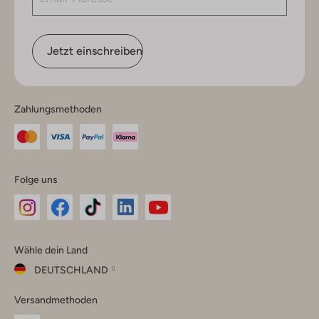
Jetzt einschreiben
Zahlungsmethoden
Folge uns
Omoda
Omoda
Omoda
Omoda
Omoda
Wähle dein Land
Instagram
Facebook
TikTok
LinkedIn
YouTube
DEUTSCHLAND
Wähle
Versandmethoden
dein
Schließ
Land