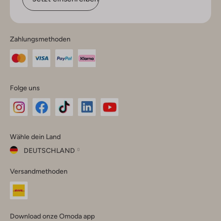
Zahlungsmethoden
Folge uns
Omoda
Omoda
Omoda
Omoda
Omoda
Wähle dein Land
Instagram
Facebook
TikTok
LinkedIn
YouTube
DEUTSCHLAND
Wähle
Versandmethoden
dein
Schließ
Land
Nederland
België
(Nederlands)
Download onze Omoda app