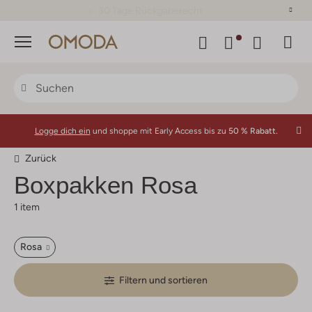
30 Tage Rückgaberecht
Menü
Logge dich ein
und shoppe mit Early Access bis zu
50 % Rabatt.
Zurück
Boxpakken Rosa
1 item
Rosa
Filtern und sortieren